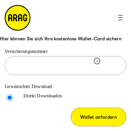
u
it
p
e
ti
m
n
a
h
p
al
t
Hier können Sie sich Ihre kostenlose Wallet-Card sichern
Versicherungsnummer
Gewünschter Download
Direkt Downloaden
Wallet anfordern