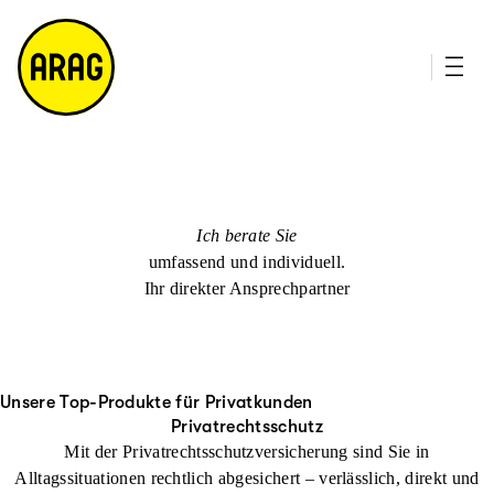
u
it
p
e
ti
m
n
a
h
p
al
t
Ich berate Sie
umfassend und individuell.
Ihr direkter Ansprechpartner
Unsere Top-Produkte für Privatkunden
Privatrechtsschutz
Mit der Privatrechtsschutzversicherung sind Sie in
Alltagssituationen rechtlich abgesichert – verlässlich, direkt und