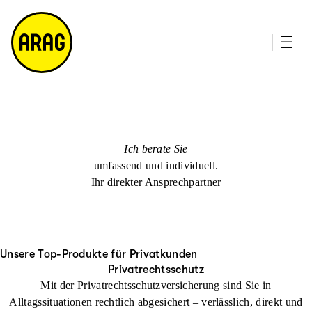
u
it
p
e
ti
m
n
a
h
p
al
t
Ich berate Sie
umfassend und individuell.
Ihr direkter Ansprechpartner
Unsere Top-Produkte für Privatkunden
Privatrechtsschutz
Mit der Privatrechtsschutzversicherung sind Sie in
Alltagssituationen rechtlich abgesichert – verlässlich, direkt und