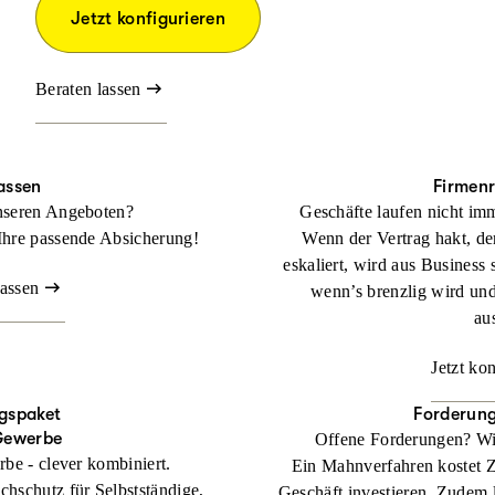
Jetzt konfigurieren
Beraten lassen
assen
Firmen
nseren Angeboten?
Geschäfte laufen nicht imm
Ihre passende Absicherung!
Wenn der Vertrag hakt, der
eskaliert, wird aus Business 
lassen
wenn’s brenzlig wird un
au
Jetzt ko
gspaket
Forderun
Gewerbe
Offene Forderungen? Wi
rbe - clever kombiniert.
Ein Mahnverfahren kostet Zei
chschutz für Selbstständige,
Geschäft investieren. Zudem l