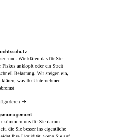
rechtsschutz
er rund. Wir klären das für Sie.
 Fiskus anklopft oder ein Streit
schnell Belastung. Wir steigen ein,
d klären, was Ihr Unternehmen
sbremst.
nfigurieren
gsmanagement
r kümmern uns für Sie darum
t, die Sie besser ins eigentliche
eidet Ihre Liquidität, wenn Sie auf