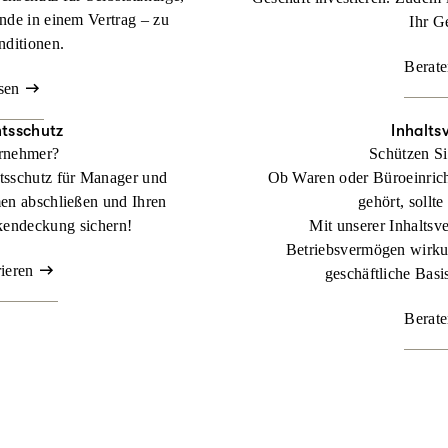
nde in einem Vertrag – zu
Ihr G
nditionen.
Berate
sen
tsschutz
Inhalts
ernehmer?
Schützen Si
tsschutz für Manager und
Ob Waren oder Büroeinric
en abschließen und Ihren
gehört, sollte
kendeckung sichern!
Mit unserer Inhaltsve
Betriebsvermögen wirkun
rieren
geschäftliche Basis
Berate
 Lager zählt.