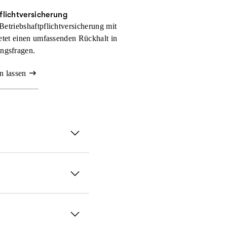
flichtversicherung
Betriebshaftpflichtversicherung mit
tet einen umfassenden Rückhalt in
ngsfragen.
n lassen
rsicherung.
anz flexibel gestalten
absichern. Für