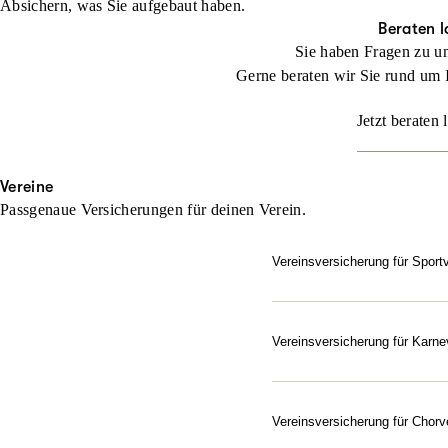
Absichern, was Sie aufgebaut haben.
Beraten l
Sie haben Fragen zu u
Gerne beraten wir Sie rund um 
Jetzt beraten 
Vereine
Passgenaue Versicherungen für deinen Verein.
Vereinsversicherung für Sport
Setzen Sie bei der Absich
Jeder Verein ist besonder
und ihn exakt auf die indi
Vereinsversicherung für Karne
Gut abgesichert – vom Elf
Beraten lassen
Als Verein im Bund Deutsc
Karnevals- und Fastnachts
Vereinsversicherung für Chorv