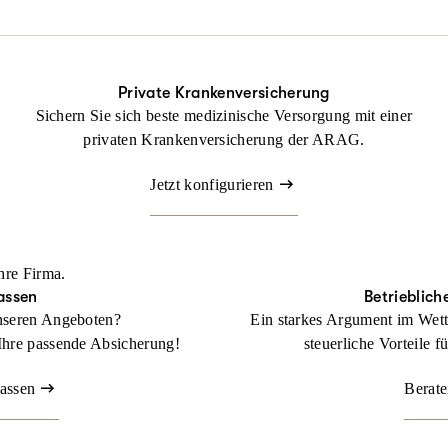
ung nicht fehlen.
tsrechtsschutz kann Ihr Betrieb gedeihen, ohne dass Sie sich mit r
Private Krankenversicherung
Sichern Sie sich beste medizinische Versorgung mit einer
Beraten lassen
privaten Krankenversicherung der ARAG.
Jetzt konfigurieren
hre Firma.
assen
Betrieblich
nseren Angeboten?
Ein starkes Argument im Wett
Ihre passende Absicherung!
steuerliche Vorteile f
lassen
Berate