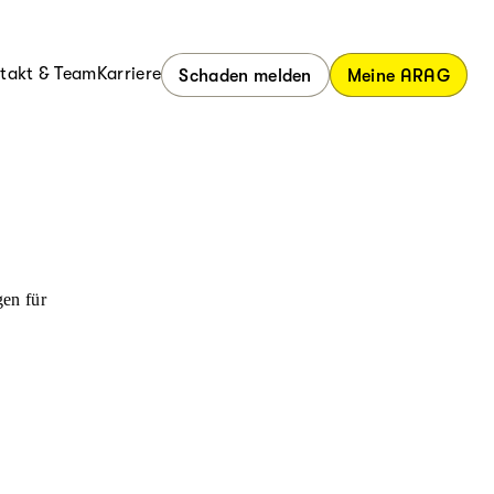
takt & Team
Karriere
Schaden melden
Meine ARAG
en für