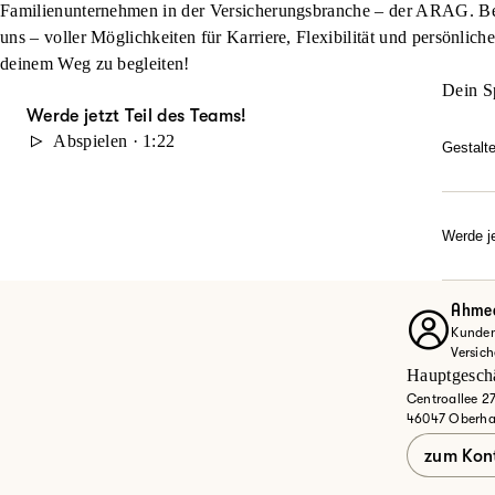
Familienunternehmen in der Versicherungsbranche – der ARAG. Beg
uns – voller Möglichkeiten für Karriere, Flexibilität und persönlich
deinem Weg zu begleiten!
Dein S
Werde jetzt Teil des Teams!
Abspielen · 1:22
Gestalt
Du möc
durch 
Karrie
Werde je
Dann w
Ob Quer
Entdec
Ahmed
Kunden
Jet
Versic
Hauptgeschä
Centroallee 2
46047 Oberh
zum Kon