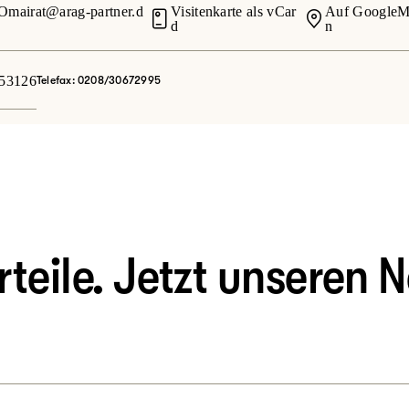
mairat@arag-partner.d
Visitenkarte als vCar
Auf GoogleM
d
n
53126
Telefax: 0208/30672995
eile. Jetzt unseren N