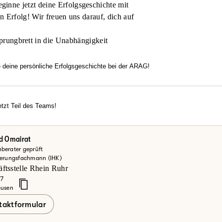
inne jetzt deine Erfolgsgeschichte mit
en Erfolg! Wir freuen uns darauf, dich auf
prungbrett in die Unabhängigkeit
e deine persönliche Erfolgsgeschichte bei der ARAG!
htest flexibel arbeiten, dich in einem modernen Umfeld entfalten u
familiäre Atmosphäre, echten Zusammenhalt und Motivation überze
rechancen?
tzt Teil des Teams!
erde jetzt Teil des Teams!
einsteiger oder Vertriebsexperte – bei uns zählt dein Engagement.
ke deine Möglichkeiten bei der ARAG und informiere dich hier.
 Omairat
berater geprüft
zt mehr erfahren
herungsfachmann (IHK)
ftsstelle Rhein Ruhr
77
ausen
taktformular