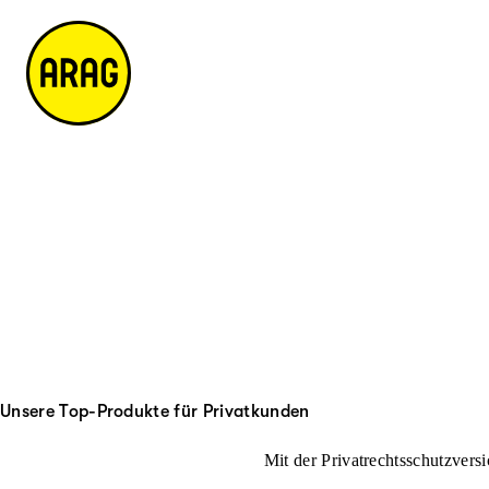
u
it
p
e
ti
m
n
a
h
p
al
t
Unsere Top-Produkte für Privatkunden
Mit der Privatrechtsschutzversi