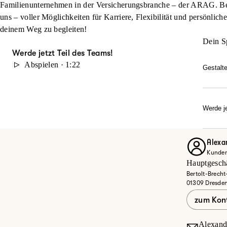
Familienunternehmen in der Versicherungsbranche – der ARAG. Beg
uns – voller Möglichkeiten für Karriere, Flexibilität und persönlich
deinem Weg zu begleiten!
Dein S
Werde jetzt Teil des Teams!
Abspielen · 1:22
Gestalt
Du möc
durch 
Karrie
Werde je
Dann w
Ob Quer
Entdec
Alexa
Kunden
Jet
Hauptgeschä
Bertolt-Brecht
01309 Dresde
zum Kon
Alexand