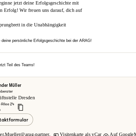
inne jetzt deine Erfolgsgeschichte mit
en Erfolg! Wir freuen uns darauf, dich auf
prungbrett in die Unabhängigkeit
e deine persönliche Erfolgsgeschichte bei der ARAG!
htest flexibel arbeiten, dich in einem modernen Umfeld entfalten u
familiäre Atmosphäre, echten Zusammenhalt und Motivation überze
rechancen?
tzt Teil des Teams!
erde jetzt Teil des Teams!
einsteiger oder Vertriebsexperte – bei uns zählt dein Engagement.
ke deine Möglichkeiten bei der ARAG und informiere dich hier.
nder Müller
berater
zt mehr erfahren
ftsstelle Dresden
-Allee 24
n
taktformular
er.Mueller@arag-partner.
Visitenkarte als vCar
Auf GoogleM