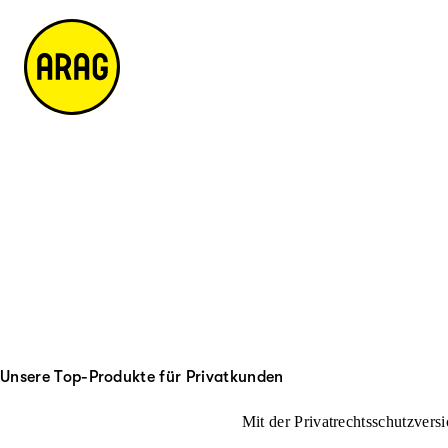
u
it
p
e
ti
m
n
a
h
p
al
t
Unsere Top-Produkte für Privatkunden
Mit der Privatrechtsschutzversi