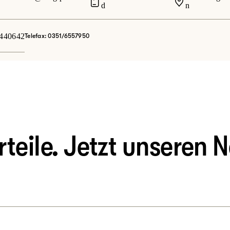
d
n
9440642
Telefax: 0351/6557950
eile. Jetzt unseren N