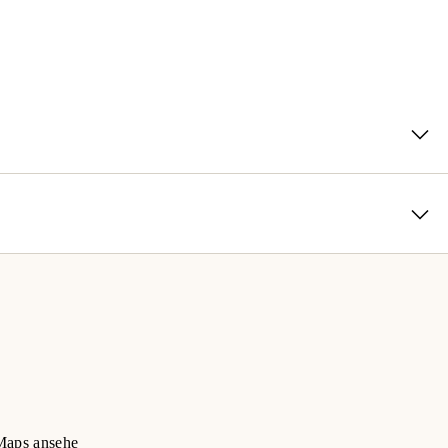
nd dein eigener Chef sein? Suchst du nach einem Team, das
ugt? Du legst Wert auf abwechslungsreiche Aufgaben und Top-
aps ansehe