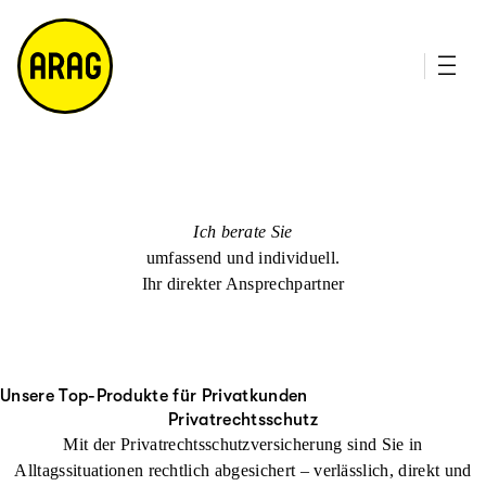
u
it
p
e
ti
m
n
a
h
p
al
t
Ich berate Sie
umfassend und individuell.
Ihr direkter Ansprechpartner
Unsere Top-Produkte für Privatkunden
Privatrechtsschutz
Mit der Privatrechtsschutzversicherung sind Sie in
Alltagssituationen rechtlich abgesichert – verlässlich, direkt und