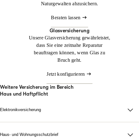
Naturgewalten abzusichern.
Beraten lassen
Glasversicherung
Unsere Glasversicherung gewährleistet,
dass Sie eine zeitnahe Reparatur
beauftragen können, wenn Glas zu
Bruch geht.
Jetzt konfigurieren
Weitere Versicherung im Bereich
Haus und Haftpflicht
Elektronikversicherung
Elektronikversicherung – unser Schutz für Geräte im privaten
Haushalt.
Bei uns können Sie mit der Elektronikversicherung nahezu alle
Haus- und Wohnungsschutzbrief