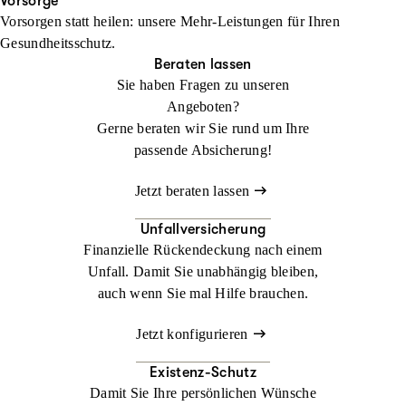
Ihren Urlaub. Im Ausland kann ein medizinischer Notfall schnell
Vorsorge
Vorsorgen statt heilen: unsere Mehr-Leistungen für Ihren
zur Herausforderung werden. Mit der
Jetzt konfigurieren
Beraten lassen
Gesundheitsschutz.
Auslandsreisekrankenversicherung sind Sie weltweit bestens
Beraten lassen
abgesichert.
Sie haben Fragen zu unseren
Angeboten?
Jetzt konfigurieren
Beraten lassen
Gerne beraten wir Sie rund um Ihre
passende Absicherung!
Jetzt beraten lassen
Unfallversicherung
Finanzielle Rückendeckung nach einem
Unfall. Damit Sie unabhängig bleiben,
auch wenn Sie mal Hilfe brauchen.
Jetzt konfigurieren
Existenz-Schutz
Damit Sie Ihre persönlichen Wünsche