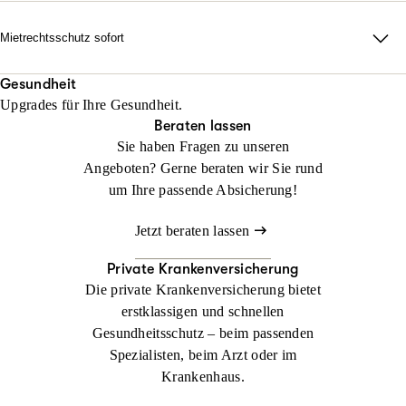
erforderlich auch durch alle Instanzen.
Rechtsschutz? Keine Sorge: Wir helfen sofort, falls Sie noch
keinen Anwalt beauftragt haben!
Mietrechtsschutz sofort
Jetzt konfigurieren
Beraten lassen
Direkte Unterstützung, ganz ohne Wartezeit und Umwege. Wir
Jetzt konfigurieren
Beraten lassen
übernehmen Ihre Anwalts- und Gerichtskosten und geben
Gesundheit
Upgrades für Ihre Gesundheit.
sofortige Rückendeckung bei Streit rund ums Wohnen.
Beraten lassen
Sie haben Fragen zu unseren
Jetzt konfigurieren
Beraten lassen
Angeboten? Gerne beraten wir Sie rund
um Ihre passende Absicherung!
Jetzt beraten lassen
Private Krankenversicherung
Die private Krankenversicherung bietet
erstklassigen und schnellen
Gesundheitsschutz – beim passenden
Spezialisten, beim Arzt oder im
Krankenhaus.