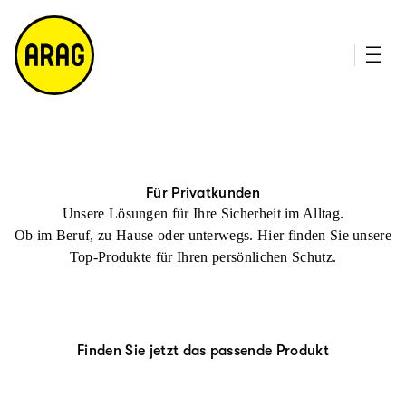
u
it
p
e
ti
m
n
a
h
p
al
t
Für Privatkunden
Unsere Lösungen für Ihre Sicherheit im Alltag.
Ob im Beruf, zu Hause oder unterwegs. Hier finden Sie unsere
Top-Produkte für Ihren persönlichen Schutz.
Finden Sie jetzt das passende Produkt