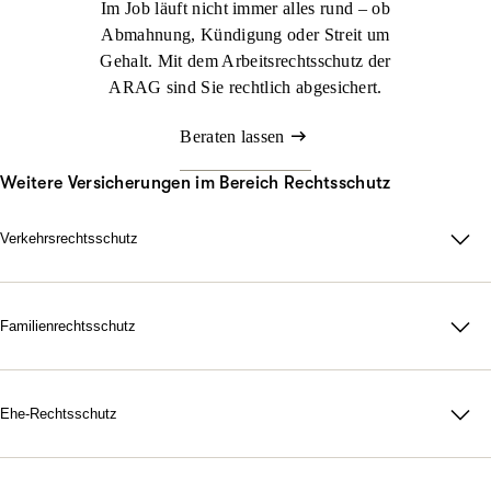
Im Job läuft nicht immer alles rund – ob
Abmahnung, Kündigung oder Streit um
Gehalt. Mit dem Arbeitsrechtsschutz der
ARAG sind Sie rechtlich abgesichert.
Beraten lassen
Weitere Versicherungen im Bereich Rechtsschutz
Verkehrsrechtsschutz
Im Straßenverkehr kann viel passieren. Nicht immer sind Sie
schuld, aber schnell mittendrin. Genau dann sorgt der ARAG
Verkehrsrechtsschutz dafür, dass Sie zu Ihrem Recht kommen.
Familienrechtsschutz
Da für Ihre Familie, in jeder rechtlichen Lage. Mit unserer
Jetzt konfigurieren
Beraten lassen
maßgeschneiderten
Familienrechtsschutz­versicherung
treten Sie
dem Leben gelassen gegenüber. Denn durch unsere flexiblen
Ehe-Rechtsschutz
Tarife bestimmen Sie selbst, wie umfangreich Ihr Schutz
Starke Nerven, wenn Gefühle hochkochen. Gerichtskosten,
ausfallen soll.
Anwaltsrechnungen, notarielle Gebühren: Eine Scheidung ist oft