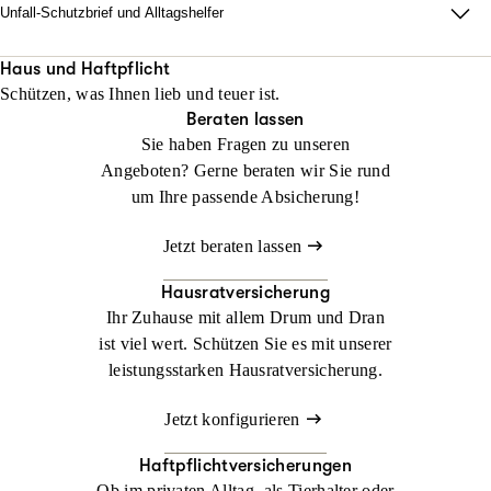
Unfall-Schutzbrief und Alltagshelfer
Damit im Ernstfall zu Hause alles läuft. Wir sorgen dafür, dass
Ihr Alltag nach einem Unfall innerhalb von 48 Stunden neu
Haus und Haftpflicht
Schützen, was Ihnen lieb und teuer ist.
organisiert ist.
Beraten lassen
Sie haben Fragen zu unseren
Jetzt konfigurieren
Jetzt beraten lassen
Angeboten? Gerne beraten wir Sie rund
um Ihre passende Absicherung!
Jetzt beraten lassen
Hausratversicherung
Ihr Zuhause mit allem Drum und Dran
ist viel wert. Schützen Sie es mit unserer
leistungsstarken Hausratversicherung.
Jetzt konfigurieren
Haftpflichtversicherungen
Ob im privaten Alltag, als Tierhalter oder