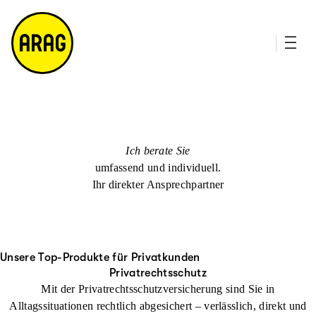
u
it
p
e
ti
m
n
a
h
p
al
t
Ich berate Sie
umfassend und individuell.
Ihr direkter Ansprechpartner
Unsere Top-Produkte für Privatkunden
Privatrechtsschutz
Mit der Privatrechtsschutzversicherung sind Sie in
Alltagssituationen rechtlich abgesichert – verlässlich, direkt und