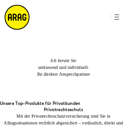
u
it
p
e
ti
m
n
a
h
p
al
t
Ich berate Sie
umfassend und individuell.
Ihr direkter Ansprechpartner
Unsere Top-Produkte für Privatkunden
Privatrechtsschutz
Mit der Privatrechtsschutzversicherung sind Sie in
Alltagssituationen rechtlich abgesichert – verlässlich, direkt und