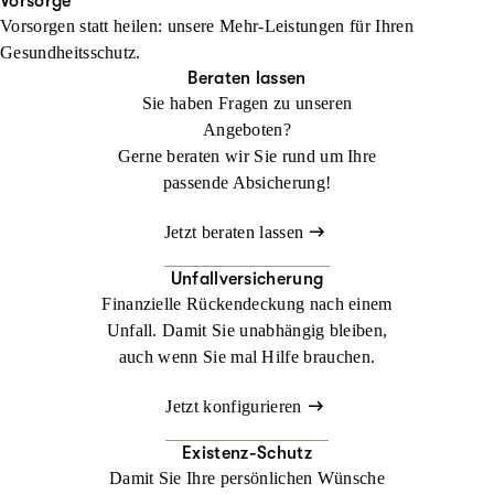
Ihren Urlaub. Im Ausland kann ein medizinischer Notfall schnell
Vorsorge
Vorsorgen statt heilen: unsere Mehr-Leistungen für Ihren
zur Herausforderung werden. Mit der
Jetzt konfigurieren
Beraten lassen
Gesundheitsschutz.
Auslandsreisekrankenversicherung sind Sie weltweit bestens
Beraten lassen
abgesichert.
Sie haben Fragen zu unseren
Angeboten?
Jetzt konfigurieren
Beraten lassen
Gerne beraten wir Sie rund um Ihre
passende Absicherung!
Jetzt beraten lassen
Unfallversicherung
Finanzielle Rückendeckung nach einem
Unfall. Damit Sie unabhängig bleiben,
auch wenn Sie mal Hilfe brauchen.
Jetzt konfigurieren
Existenz-Schutz
Damit Sie Ihre persönlichen Wünsche