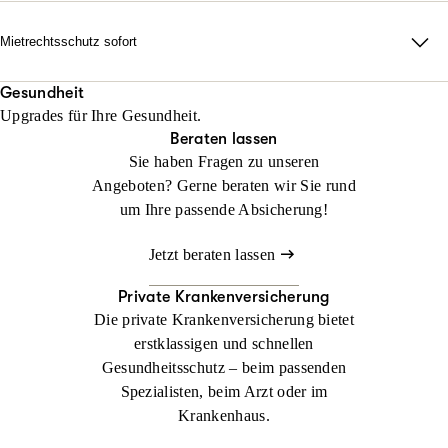
erforderlich auch durch alle Instanzen.
Rechtsschutz? Keine Sorge: Wir helfen sofort, falls Sie noch
keinen Anwalt beauftragt haben!
Mietrechtsschutz sofort
Jetzt konfigurieren
Beraten lassen
Direkte Unterstützung, ganz ohne Wartezeit und Umwege. Wir
Jetzt konfigurieren
Beraten lassen
übernehmen Ihre Anwalts- und Gerichtskosten und geben
Gesundheit
Upgrades für Ihre Gesundheit.
sofortige Rückendeckung bei Streit rund ums Wohnen.
Beraten lassen
Sie haben Fragen zu unseren
Jetzt konfigurieren
Beraten lassen
Angeboten? Gerne beraten wir Sie rund
um Ihre passende Absicherung!
Jetzt beraten lassen
Private Krankenversicherung
Die private Krankenversicherung bietet
erstklassigen und schnellen
Gesundheitsschutz – beim passenden
Spezialisten, beim Arzt oder im
Krankenhaus.