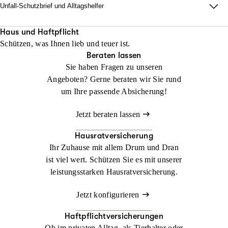
Unfall-Schutzbrief und Alltagshelfer
Damit im Ernstfall zu Hause alles läuft. Wir sorgen dafür, dass
Ihr Alltag nach einem Unfall innerhalb von 48 Stunden neu
Haus und Haftpflicht
Schützen, was Ihnen lieb und teuer ist.
organisiert ist.
Beraten lassen
Sie haben Fragen zu unseren
Jetzt konfigurieren
Jetzt beraten lassen
Angeboten? Gerne beraten wir Sie rund
um Ihre passende Absicherung!
Jetzt beraten lassen
Hausratversicherung
Ihr Zuhause mit allem Drum und Dran
ist viel wert. Schützen Sie es mit unserer
leistungsstarken Hausratversicherung.
Jetzt konfigurieren
Haftpflichtversicherungen
Ob im privaten Alltag, als Tierhalter oder