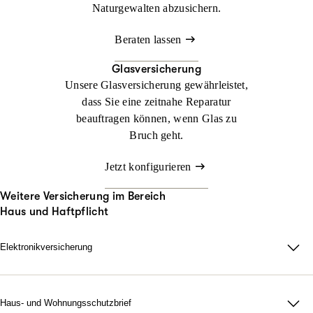
Naturgewalten abzusichern.
Beraten lassen
Glasversicherung
Unsere Glasversicherung gewährleistet,
dass Sie eine zeitnahe Reparatur
beauftragen können, wenn Glas zu
Bruch geht.
Jetzt konfigurieren
Weitere Versicherung im Bereich
Haus und Haftpflicht
Elektronikversicherung
Elektronikversicherung – unser Schutz für Geräte im privaten
Haushalt.
Bei uns können Sie mit der Elektronikversicherung nahezu alle
Haus- und Wohnungsschutzbrief