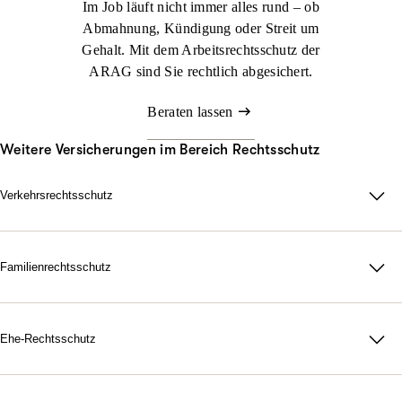
Im Job läuft nicht immer alles rund – ob
Abmahnung, Kündigung oder Streit um
Gehalt. Mit dem Arbeitsrechtsschutz der
ARAG sind Sie rechtlich abgesichert.
Beraten lassen
Weitere Versicherungen im Bereich Rechtsschutz
Verkehrsrechtsschutz
Im Straßenverkehr kann viel passieren. Nicht immer sind Sie
schuld, aber schnell mittendrin. Genau dann sorgt der ARAG
Verkehrsrechtsschutz dafür, dass Sie zu Ihrem Recht kommen.
Familienrechtsschutz
Da für Ihre Familie, in jeder rechtlichen Lage. Mit unserer
Jetzt konfigurieren
Beraten lassen
maßgeschneiderten
Familienrechtsschutz­versicherung
treten Sie
dem Leben gelassen gegenüber. Denn durch unsere flexiblen
Ehe-Rechtsschutz
Tarife bestimmen Sie selbst, wie umfangreich Ihr Schutz
Starke Nerven, wenn Gefühle hochkochen. Gerichtskosten,
ausfallen soll.
Anwaltsrechnungen, notarielle Gebühren: Eine Scheidung ist oft