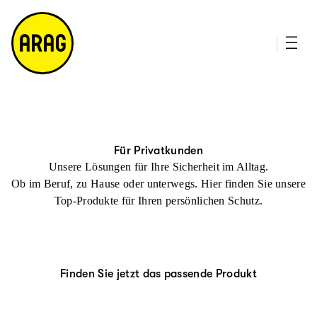
u
it
p
e
ti
m
n
a
h
p
al
t
Für Privatkunden
Unsere Lösungen für Ihre Sicherheit im Alltag.
Ob im Beruf, zu Hause oder unterwegs. Hier finden Sie unsere
Top-Produkte für Ihren persönlichen Schutz.
Finden Sie jetzt das passende Produkt