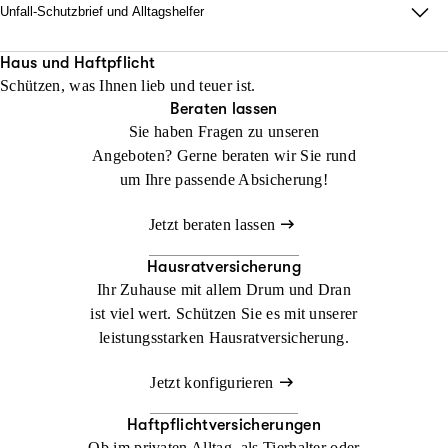
Unfall-Schutzbrief und Alltagshelfer
Damit im Ernstfall zu Hause alles läuft. Wir sorgen dafür, dass
Ihr Alltag nach einem Unfall innerhalb von 48 Stunden neu
Haus und Haftpflicht
Schützen, was Ihnen lieb und teuer ist.
organisiert ist.
Beraten lassen
Sie haben Fragen zu unseren
Jetzt konfigurieren
Jetzt beraten lassen
Angeboten? Gerne beraten wir Sie rund
um Ihre passende Absicherung!
Jetzt beraten lassen
Hausratversicherung
Ihr Zuhause mit allem Drum und Dran
ist viel wert. Schützen Sie es mit unserer
leistungsstarken Hausratversicherung.
Jetzt konfigurieren
Haftpflichtversicherungen
Ob im privaten Alltag, als Tierhalter oder