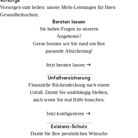
Ihren Urlaub. Im Ausland kann ein medizinischer Notfall schnell
Vorsorge
Vorsorgen statt heilen: unsere Mehr-Leistungen für Ihren
zur Herausforderung werden. Mit der
Jetzt konfigurieren
Beraten lassen
Gesundheitsschutz.
Auslandsreisekrankenversicherung sind Sie weltweit bestens
Beraten lassen
abgesichert.
Sie haben Fragen zu unseren
Angeboten?
Jetzt konfigurieren
Beraten lassen
Gerne beraten wir Sie rund um Ihre
passende Absicherung!
Jetzt beraten lassen
Unfallversicherung
Finanzielle Rückendeckung nach einem
Unfall. Damit Sie unabhängig bleiben,
auch wenn Sie mal Hilfe brauchen.
Jetzt konfigurieren
Existenz-Schutz
Damit Sie Ihre persönlichen Wünsche