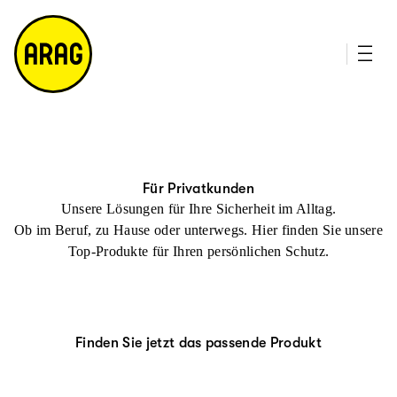
u
it
p
e
ti
m
n
a
h
p
al
t
Für Privatkunden
Unsere Lösungen für Ihre Sicherheit im Alltag.
Ob im Beruf, zu Hause oder unterwegs. Hier finden Sie unsere
Top-Produkte für Ihren persönlichen Schutz.
Finden Sie jetzt das passende Produkt