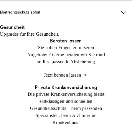
erforderlich auch durch alle Instanzen.
Rechtsschutz? Keine Sorge: Wir helfen sofort, falls Sie noch
keinen Anwalt beauftragt haben!
Mietrechtsschutz sofort
Jetzt konfigurieren
Beraten lassen
Direkte Unterstützung, ganz ohne Wartezeit und Umwege. Wir
Jetzt konfigurieren
Beraten lassen
übernehmen Ihre Anwalts- und Gerichtskosten und geben
Gesundheit
Upgrades für Ihre Gesundheit.
sofortige Rückendeckung bei Streit rund ums Wohnen.
Beraten lassen
Sie haben Fragen zu unseren
Jetzt konfigurieren
Beraten lassen
Angeboten? Gerne beraten wir Sie rund
um Ihre passende Absicherung!
Jetzt beraten lassen
Private Krankenversicherung
Die private Krankenversicherung bietet
erstklassigen und schnellen
Gesundheitsschutz – beim passenden
Spezialisten, beim Arzt oder im
Krankenhaus.