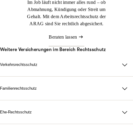
Im Job läuft nicht immer alles rund – ob
Abmahnung, Kündigung oder Streit um
Gehalt. Mit dem Arbeitsrechtsschutz der
ARAG sind Sie rechtlich abgesichert.
Beraten lassen
Weitere Versicherungen im Bereich Rechtsschutz
Verkehrsrechtsschutz
Im Straßenverkehr kann viel passieren. Nicht immer sind Sie
schuld, aber schnell mittendrin. Genau dann sorgt der ARAG
Verkehrsrechtsschutz dafür, dass Sie zu Ihrem Recht kommen.
Familienrechtsschutz
Da für Ihre Familie, in jeder rechtlichen Lage. Mit unserer
Jetzt konfigurieren
Beraten lassen
maßgeschneiderten
Familienrechtsschutz­versicherung
treten Sie
dem Leben gelassen gegenüber. Denn durch unsere flexiblen
Ehe-Rechtsschutz
Tarife bestimmen Sie selbst, wie umfangreich Ihr Schutz
Starke Nerven, wenn Gefühle hochkochen. Gerichtskosten,
ausfallen soll.
Anwaltsrechnungen, notarielle Gebühren: Eine Scheidung ist oft