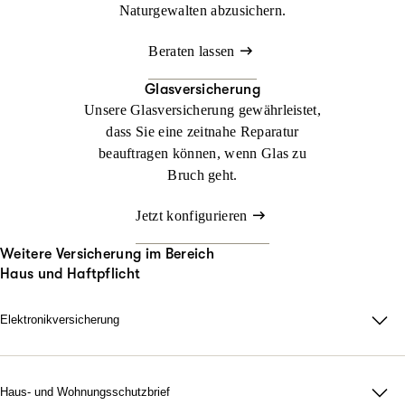
Naturgewalten abzusichern.
Beraten lassen
Glasversicherung
Unsere Glasversicherung gewährleistet,
dass Sie eine zeitnahe Reparatur
beauftragen können, wenn Glas zu
Bruch geht.
Jetzt konfigurieren
Weitere Versicherung im Bereich
Haus und Haftpflicht
Elektronikversicherung
Elektronikversicherung – unser Schutz für Geräte im privaten
Haushalt.
Bei uns können Sie mit der Elektronikversicherung nahezu alle
Haus- und Wohnungsschutzbrief