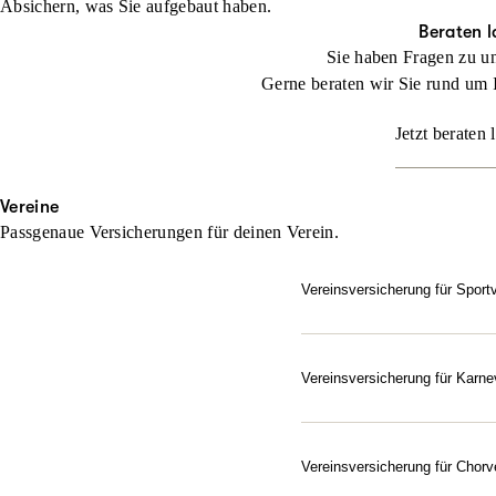
Absichern, was Sie aufgebaut haben.
Beraten l
Sie haben Fragen zu u
Gerne beraten wir Sie rund um 
Jetzt beraten 
Vereine
Passgenaue Versicherungen für deinen Verein.
Vereinsversicherung für Sport
Setzen Sie bei der Absich
Jeder Verein ist besonder
und ihn exakt auf die indi
Vereinsversicherung für Karne
Gut abgesichert – vom Elf
Beraten lassen
Als Verein im Bund Deutsc
Karnevals- und Fastnachts
Vereinsversicherung für Chorv