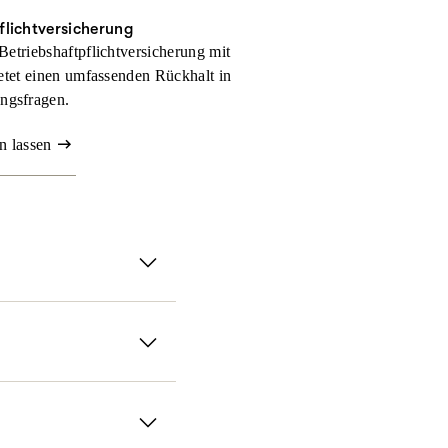
flichtversicherung
Betriebshaftpflichtversicherung mit
tet einen umfassenden Rückhalt in
ngsfragen.
n lassen
rsicherung.
anz flexibel gestalten
absichern. Für