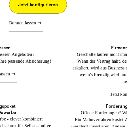
Jetzt konfigurieren
Beraten lassen
assen
Firmen
nseren Angeboten?
Geschäfte laufen nicht imm
Ihre passende Absicherung!
Wenn der Vertrag hakt, der
eskaliert, wird aus Business 
lassen
wenn’s brenzlig wird un
au
Jetzt ko
gspaket
Forderun
Gewerbe
Offene Forderungen? Wi
rbe - clever kombiniert.
Ein Mahnverfahren kostet Zei
chschutz für Selbstständige,
Geschäft investieren. Zudem l