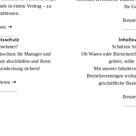
nde in einem Vertrag – zu
Ihr G
nditionen.
Berate
sen
tsschutz
Inhalts
ernehmer?
Schützen Si
tsschutz für Manager und
Ob Waren oder Büroeinric
en abschließen und Ihren
gehört, sollte
kendeckung sichern!
Mit unserer Inhaltsve
Betriebsvermögen wirkun
rieren
geschäftliche Basis
Berate
 Lager zählt.