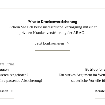
ung nicht fehlen.
tsrechtsschutz kann Ihr Betrieb gedeihen, ohne dass Sie sich mit r
Private Krankenversicherung
Sichern Sie sich beste medizinische Versorgung mit einer
Beraten lassen
privaten Krankenversicherung der ARAG.
Jetzt konfigurieren
hre Firma.
assen
Betrieblich
nseren Angeboten?
Ein starkes Argument im Wett
Ihre passende Absicherung!
steuerliche Vorteile f
lassen
Berate