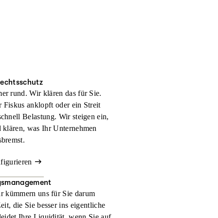
rechtsschutz
er rund. Wir klären das für Sie.
 Fiskus anklopft oder ein Streit
schnell Belastung. Wir steigen ein,
d klären, was Ihr Unternehmen
sbremst.
nfigurieren
gsmanagement
r kümmern uns für Sie darum
t, die Sie besser ins eigentliche
eidet Ihre Liquidität, wenn Sie auf