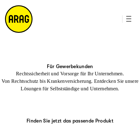
u
it
p
e
ti
m
n
a
h
p
al
t
Für Gewerbekunden
Rechtssicherheit und Vorsorge für Ihr Unternehmen.
Von Rechtsschutz bis Krankenversicherung. Entdecken Sie unsere
Lösungen für Selbstständige und Unternehmen.
Finden Sie jetzt das passende Produkt