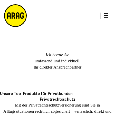
u
it
p
e
ti
m
n
a
h
p
al
t
Ich berate Sie
umfassend und individuell.
Ihr direkter Ansprechpartner
Unsere Top-Produkte für Privatkunden
Privatrechtsschutz
Mit der Privatrechtsschutzversicherung sind Sie in
Alltagssituationen rechtlich abgesichert – verlässlich, direkt und