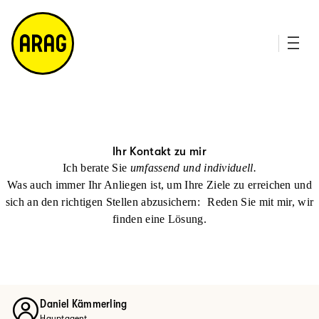
u
it
p
e
ti
m
n
a
h
p
al
t
Ihr Kontakt zu mir
Ich berate Sie
umfassend und individuell.
Was auch immer Ihr Anliegen ist, um Ihre Ziele zu erreichen und
sich an den richtigen Stellen abzusichern: Reden Sie mit mir, wir
finden eine Lösung.
Daniel Kämmerling
Hauptagent