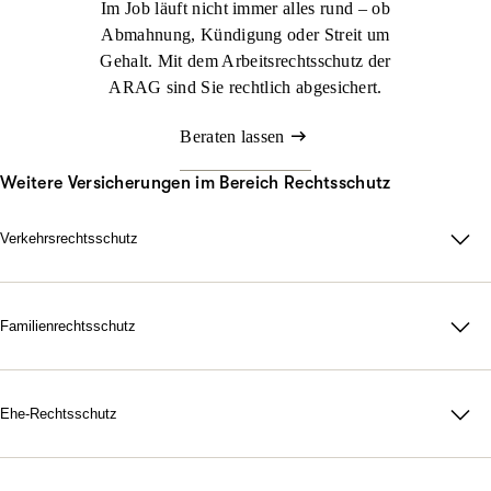
Im Job läuft nicht immer alles rund – ob
Abmahnung, Kündigung oder Streit um
Gehalt. Mit dem Arbeitsrechtsschutz der
ARAG sind Sie rechtlich abgesichert.
Beraten lassen
Weitere Versicherungen im Bereich Rechtsschutz
Verkehrsrechtsschutz
Im Straßenverkehr kann viel passieren. Nicht immer sind Sie
schuld, aber schnell mittendrin. Genau dann sorgt der ARAG
Verkehrsrechtsschutz dafür, dass Sie zu Ihrem Recht kommen.
Familienrechtsschutz
Da für Ihre Familie, in jeder rechtlichen Lage. Mit unserer
Jetzt konfigurieren
Beraten lassen
maßgeschneiderten
Familienrechtsschutz­versicherung
treten Sie
dem Leben gelassen gegenüber. Denn durch unsere flexiblen
Ehe-Rechtsschutz
Tarife bestimmen Sie selbst, wie umfangreich Ihr Schutz
Starke Nerven, wenn Gefühle hochkochen. Gerichtskosten,
ausfallen soll.
Anwaltsrechnungen, notarielle Gebühren: Eine Scheidung ist oft