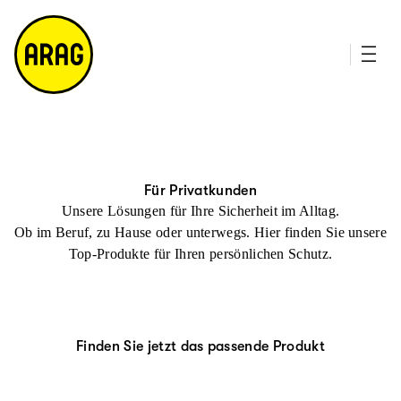
u
it
p
e
ti
m
n
a
h
p
al
t
Für Privatkunden
Unsere Lösungen für Ihre Sicherheit im Alltag.
Ob im Beruf, zu Hause oder unterwegs. Hier finden Sie unsere
Top-Produkte für Ihren persönlichen Schutz.
Finden Sie jetzt das passende Produkt