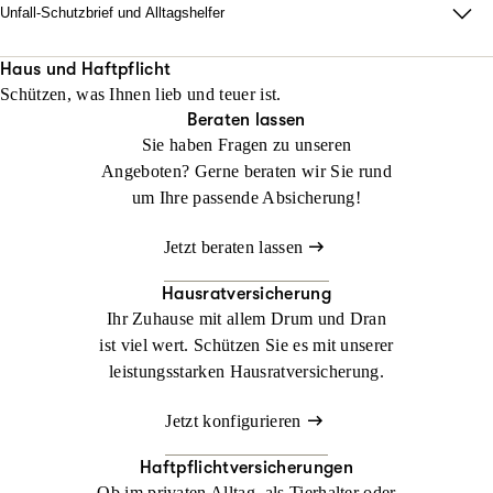
Unfall-Schutzbrief und Alltagshelfer
Damit im Ernstfall zu Hause alles läuft. Wir sorgen dafür, dass
Ihr Alltag nach einem Unfall innerhalb von 48 Stunden neu
Haus und Haftpflicht
Schützen, was Ihnen lieb und teuer ist.
organisiert ist.
Beraten lassen
Sie haben Fragen zu unseren
Jetzt konfigurieren
Jetzt beraten lassen
Angeboten? Gerne beraten wir Sie rund
um Ihre passende Absicherung!
Jetzt beraten lassen
Hausratversicherung
Ihr Zuhause mit allem Drum und Dran
ist viel wert. Schützen Sie es mit unserer
leistungsstarken Hausratversicherung.
Jetzt konfigurieren
Haftpflichtversicherungen
Ob im privaten Alltag, als Tierhalter oder