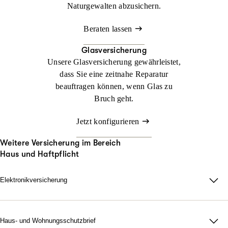
Naturgewalten abzusichern.
Beraten lassen
Glasversicherung
Unsere Glasversicherung gewährleistet,
dass Sie eine zeitnahe Reparatur
beauftragen können, wenn Glas zu
Bruch geht.
Jetzt konfigurieren
Weitere Versicherung im Bereich
Haus und Haftpflicht
Elektronikversicherung
Elektronikversicherung – unser Schutz für Geräte im privaten
Haushalt.
Bei uns können Sie mit der Elektronikversicherung nahezu alle
Haus- und Wohnungsschutzbrief