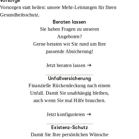
Ihren Urlaub. Im Ausland kann ein medizinischer Notfall schnell
Vorsorge
Vorsorgen statt heilen: unsere Mehr-Leistungen für Ihren
zur Herausforderung werden. Mit der
Jetzt konfigurieren
Beraten lassen
Gesundheitsschutz.
Auslandsreisekrankenversicherung sind Sie weltweit bestens
Beraten lassen
abgesichert.
Sie haben Fragen zu unseren
Angeboten?
Jetzt konfigurieren
Beraten lassen
Gerne beraten wir Sie rund um Ihre
passende Absicherung!
Jetzt beraten lassen
Unfallversicherung
Finanzielle Rückendeckung nach einem
Unfall. Damit Sie unabhängig bleiben,
auch wenn Sie mal Hilfe brauchen.
Jetzt konfigurieren
Existenz-Schutz
Damit Sie Ihre persönlichen Wünsche