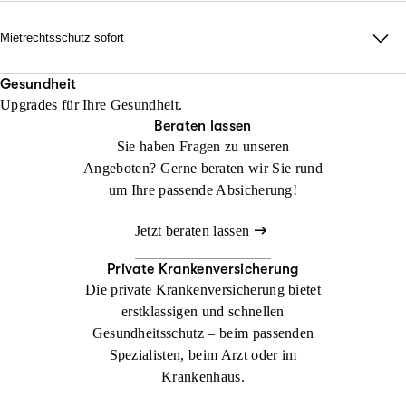
erforderlich auch durch alle Instanzen.
Rechtsschutz? Keine Sorge: Wir helfen sofort, falls Sie noch
keinen Anwalt beauftragt haben!
Mietrechtsschutz sofort
Jetzt konfigurieren
Beraten lassen
Direkte Unterstützung, ganz ohne Wartezeit und Umwege. Wir
Jetzt konfigurieren
Beraten lassen
übernehmen Ihre Anwalts- und Gerichtskosten und geben
Gesundheit
Upgrades für Ihre Gesundheit.
sofortige Rückendeckung bei Streit rund ums Wohnen.
Beraten lassen
Sie haben Fragen zu unseren
Jetzt konfigurieren
Beraten lassen
Angeboten? Gerne beraten wir Sie rund
um Ihre passende Absicherung!
Jetzt beraten lassen
Private Krankenversicherung
Die private Krankenversicherung bietet
erstklassigen und schnellen
Gesundheitsschutz – beim passenden
Spezialisten, beim Arzt oder im
Krankenhaus.