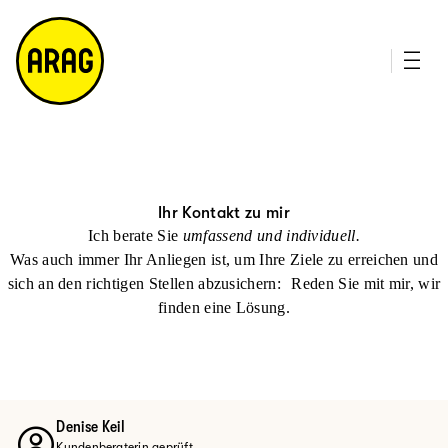
u
it
p
e
ti
m
n
a
h
p
al
t
Ihr Kontakt zu mir
Ich berate Sie
umfassend und individuell.
Was auch immer Ihr Anliegen ist, um Ihre Ziele zu erreichen und
sich an den richtigen Stellen abzusichern: Reden Sie mit mir, wir
finden eine Lösung.
Denise Keil
Kundenberaterin geprüft