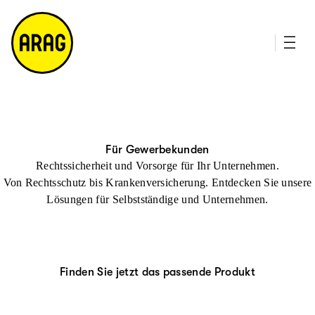
u
it
p
e
ti
m
n
a
h
p
al
t
Für Gewerbekunden
Rechtssicherheit und Vorsorge für Ihr Unternehmen.
Von Rechtsschutz bis Krankenversicherung. Entdecken Sie unsere
Lösungen für Selbstständige und Unternehmen.
Finden Sie jetzt das passende Produkt