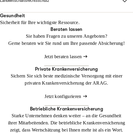
Landwirtschaftsrechtsschutz
Jetzt konfigurieren
Beraten lassen
unabhängig vom Fahrzeug und weltweit.
Wo Fläche zählt, darf Haltung nicht fehlen.
Mit unserem Landwirtschaftsrechtsschutz kann Ihr Betrieb
Gesundheit
Beraten lassen
Sicherheit für Ihre wichtigste Ressource.
gedeihen, ohne dass Sie sich mit rechtlichen Dingen befassen
Beraten lassen
müssen
Sie haben Fragen zu unseren Angeboten?
Gerne beraten wir Sie rund um Ihre passende Absicherung!
Jetzt konfigurieren
Beraten lassen
Jetzt beraten lassen
Private Krankenversicherung
Sichern Sie sich beste medizinische Versorgung mit einer
privaten Krankenversicherung der ARAG.
Jetzt konfigurieren
Betriebliche Krankenversicherung
Starke Unternehmen denken weiter – an die Gesundheit
ihrer Mitarbeitenden. Die betriebliche Krankenversicherung
zeigt, dass Wertschätzung bei Ihnen mehr ist als ein Wort.