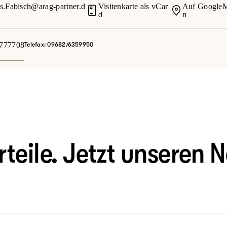
os.Fabisch@arag-partner.d
Visitenkarte als vCar
Auf GoogleM
d
n
4777708
Telefax: 09682/6359950
eile. Jetzt unseren N