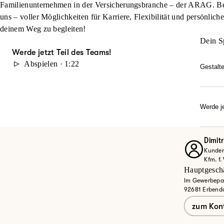
Familienunternehmen in der Versicherungsbranche – der ARAG. Beg
uns – voller Möglichkeiten für Karriere, Flexibilität und persönlich
deinem Weg zu begleiten!
Dein S
Werde jetzt Teil des Teams!
Abspielen · 1:22
Gestalt
Du möc
durch 
Karrie
Werde je
Dann w
Ob Quer
Entdec
Dimitr
Kunden
Jet
Kfm. f.
Hauptgeschä
Im Gewerbepa
92681 Erbend
zum Kon