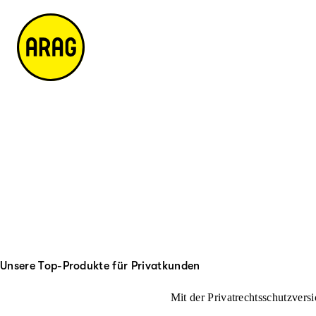
u
it
p
e
ti
m
n
a
h
p
al
t
Unsere Top-Produkte für Privatkunden
Mit der Privatrechtsschutzversi