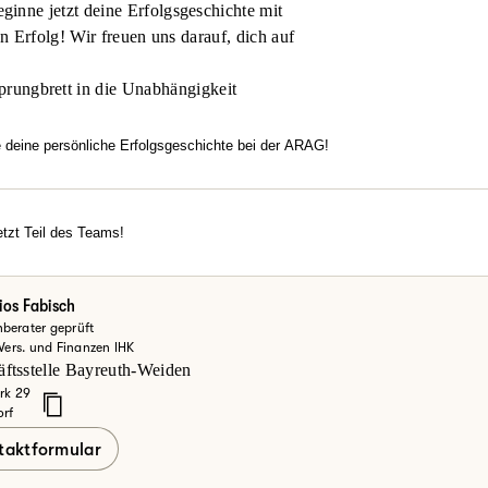
inne jetzt deine Erfolgsgeschichte mit
en Erfolg! Wir freuen uns darauf, dich auf
prungbrett in die Unabhängigkeit
e deine persönliche Erfolgsgeschichte bei der ARAG!
htest flexibel arbeiten, dich in einem modernen Umfeld entfalten u
familiäre Atmosphäre, echten Zusammenhalt und Motivation überze
rechancen?
tzt Teil des Teams!
erde jetzt Teil des Teams!
einsteiger oder Vertriebsexperte – bei uns zählt dein Engagement.
ke deine Möglichkeiten bei der ARAG und informiere dich hier.
ios Fabisch
berater geprüft
zt mehr erfahren
 Vers. und Finanzen IHK
ftsstelle Bayreuth-Weiden
rk 29
orf
taktformular