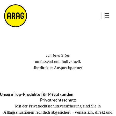
u
it
p
e
ti
m
n
a
h
p
al
t
Ich berate Sie
umfassend und individuell.
Ihr direkter Ansprechpartner
Unsere Top-Produkte für Privatkunden
Privatrechtsschutz
Mit der Privatrechtsschutzversicherung sind Sie in
Alltagssituationen rechtlich abgesichert – verlässlich, direkt und