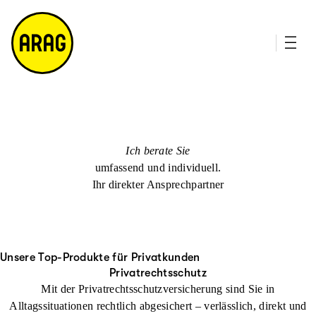
u
it
p
e
ti
m
n
a
h
p
al
t
Ich berate Sie
umfassend und individuell.
Ihr direkter Ansprechpartner
Unsere Top-Produkte für Privatkunden
Privatrechtsschutz
Mit der Privatrechtsschutzversicherung sind Sie in
Alltagssituationen rechtlich abgesichert – verlässlich, direkt und