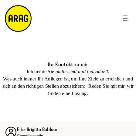
u
it
p
e
ti
m
n
a
h
p
al
t
Ihr Kontakt zu mir
Ich berate Sie
umfassend und individuell.
Was auch immer Ihr Anliegen ist, um Ihre Ziele zu erreichen und
sich an den richtigen Stellen abzusichern: Reden Sie mit mir, wir
finden eine Lösung.
Elke-Brigitta Bolduan
Generalagentin