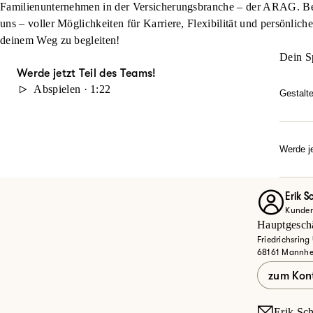
Familienunternehmen in der Versicherungsbranche – der ARAG. Beg
uns – voller Möglichkeiten für Karriere, Flexibilität und persönlich
deinem Weg zu begleiten!
Dein S
Werde jetzt Teil des Teams!
Abspielen · 1:22
Gestalt
Du möc
durch 
Karrie
Werde je
Dann w
Ob Quer
Entdec
Erik S
Kunden
Jet
Hauptgeschä
Friedrichsring
68161 Mannh
zum Kon
Erik.Sc