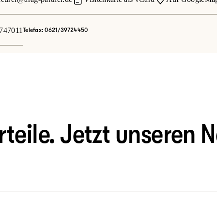
747011
Telefax: 0621/39724450
eile. Jetzt unseren N