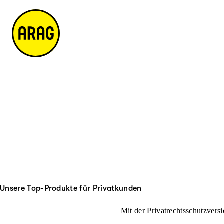
u
it
p
e
ti
m
n
a
h
p
al
t
Unsere Top-Produkte für Privatkunden
Mit der Privatrechtsschutzversi