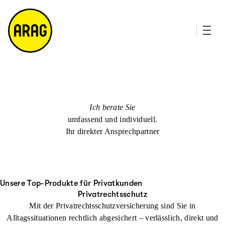
u
it
p
e
ti
m
n
a
h
p
al
t
Ich berate Sie
umfassend und individuell.
Ihr direkter Ansprechpartner
Unsere Top-Produkte für Privatkunden
Privatrechtsschutz
Mit der Privatrechtsschutzversicherung sind Sie in
Alltagssituationen rechtlich abgesichert – verlässlich, direkt und