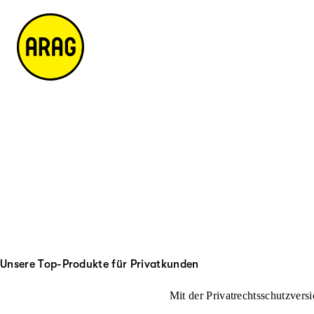
u
it
p
e
ti
m
n
a
h
p
al
t
Unsere Top-Produkte für Privatkunden
Mit der Privatrechtsschutzversi