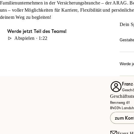
Familienunternehmen in der Versicherungsbranche – der ARAG. Beg
uns – voller Möglichkeiten für Karriere, Flexibilität und persönlich
deinem Weg zu begleiten!
Dein S
Werde jetzt Teil des Teams!
Abspielen · 1:22
Gestalt
Du möc
durch 
Karrie
Werde je
Dann w
Ob Quer
Entdec
Franz 
Geschäf
Jet
Geschäftsst
Rennweg 61
84034 Landsh
zum Kon
Franz.H