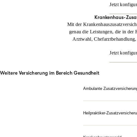
Jetzt konfigu
Krankenhaus-Zusa
Mit der Krankenhauszusatzversic
genau die Leistungen, die in der 
Arztwahl, Chefarztbehandlung,
Jetzt konfigu
Weitere Versicherung im Bereich Gesundheit
Ambulante Zusatzversicherun
Sie möchten beim Arzt di
Zusatzversicherung beteili
Heilpraktiker-Zusatzversicher
Jetzt konfigurieren
Gesundheit nach Ihren Reg
Zusatzversicherung für He
alternativen Heilmitteln.