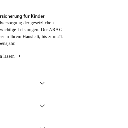
rsicherung für Kinder
versorgung der gesetzlichen
 wichtige Leistungen. Der ARAG
nder in Ihrem Haushalt, bis zum 21.
ensjahr.
n lassen
serer ambulanten
ll selbst zahlen müssen.
it der ARAG
chen Methoden und