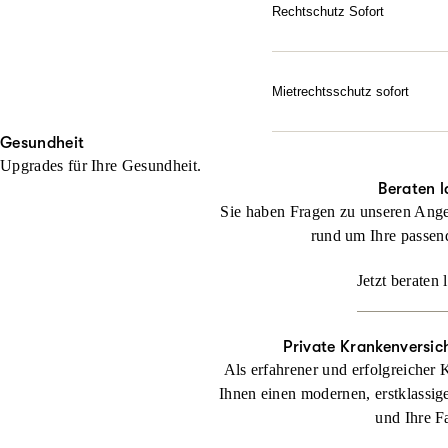
Gerichtskosten – wenn erfo
Rechtschutz Sofort
Sie haben bereits ein rech
Jetzt konfigurieren
noch keinen Anwalt beauft
Mietrechtsschutz sofort
Jetzt konfigurieren
Direkte Unterstützung, g
Gesundheit
geben sofortige Rückende
Upgrades für Ihre Gesundheit.
Jetzt konfigurieren
Beraten l
Sie haben Fragen zu unseren Ange
rund um Ihre passen
Jetzt beraten 
Private Krankenversic
Als erfahrener und erfolgreicher 
Ihnen einen modernen, erstklassig
und Ihre F