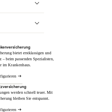
fen sofort, falls Sie
 Gerichtskosten und
nkenversicherung
herung bietet erstklassigen und
z – beim passenden Spezialisten,
er im Krankenhaus.
nfigurieren
zversicherung
ngen werden schnell teuer. Mit
herung bleiben Sie entspannt.
nfigurieren