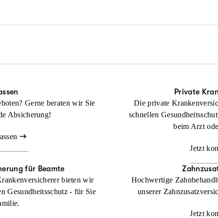
rderlich auch durch alle Instanzen.
tliches Problem, aber noch keinen Rechtsschutz? Keine Sorge: Wir hel
Beraten lassen
ragt haben!
Beraten lassen
anz ohne Wartezeit und Umwege. Wir übernehmen Ihre Anwalts- und
ckung bei Streit rund ums Wohnen.
Beraten lassen
assen
Private Kra
boten? Gerne beraten wir Sie
Die private Krankenversic
de Absicherung!
schnellen Gesundheitsschut
beim Arzt od
lassen
Jetzt ko
herung für Beamte
Zahnzusat
Krankenversicherer bieten wir
Hochwertige Zahnbehandlu
en Gesundheitsschutz - für Sie
unserer Zahnzusatzversic
amilie.
Jetzt ko