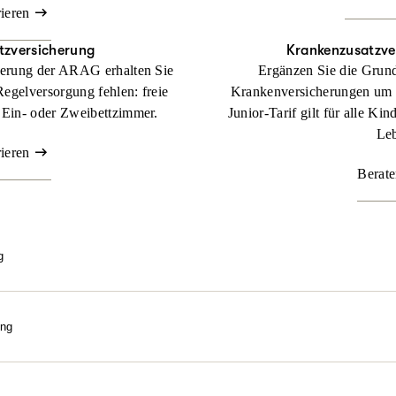
rieren
tzversicherung
Krankenzusatz­ve
herung der ARAG erhalten Sie
Ergänzen Sie die Grund
Regelversorgung fehlen: freie
Krankenversicherungen um
 Ein- oder Zweibettzimmer.
Junior-Tarif gilt für alle Ki
Leb
rieren
Berate
g
e bestmögliche Behandlung über gesetzlichem Kassenniveau? Mit un
gen wir uns an Kosten, die Sie als gesetzlich Versicherter in dem Fa
ung
Beraten lassen
eln. Wir machen sie bezahlbar. Nutzen Sie die Kraft der Natur! M
ilpraktiker-Leistungen erhalten Sie Ihre Gesundheit mit ganzheitli