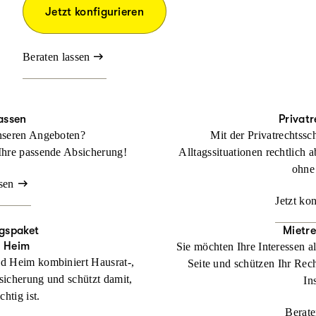
Jetzt konfigurieren
Beraten lassen
assen
Privat
nseren Angeboten?
Mit der Privatrechtssc
Ihre passende Absicherung!
Alltagssituationen rechtlich a
ohne
sen
Jetzt ko
gspaket
Mietr
d Heim
Sie möchten Ihre Interessen a
d Heim kombiniert Hausrat-,
Seite und schützen Ihr Rech
sicherung und schützt damit,
In
htig ist.
Berate