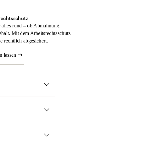
rechtsschutz
r alles rund – ob Abmahnung,
halt. Mit dem Arbeitsrechtsschutz
 rechtlich abgesichert.
n lassen
Genau dann sorgt der
chutz­versicherung
treten
 wie umfangreich Ihr