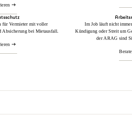
rieren
htsschutz
Arbeits
für Vermieter mit voller
Im Job läuft nicht imme
 Absicherung bei Mietausfall.
Kündigung oder Streit um Ge
der ARAG sind Sie
rieren
Berate
l passieren. Nicht immer sind Sie schuld, aber schnell mittendrin. 
z dafür, dass Sie zu Ihrem Recht kommen.
Beraten lassen
der rechtlichen Lage. Mit unserer maßgeschneiderten
Familienrechtss
genüber. Denn durch unsere flexiblen Tarife bestimmen Sie selbst,