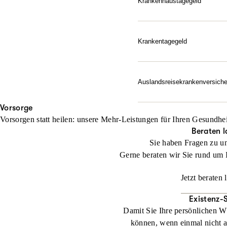
Krankenhaustagegeld
Finanzieller Ausgleich, w
Jetzt konfigurieren
Zusatzkosten auf – ab de
Ein Krankenhausaufenthalt
Krankentagegeld
unserem Krankenhaustagegel
Ihre Absicherung, wenn da
jeden Tag im Krankenhaus
Krankheitsfall finanziell d
Auslandsreise­krankenversich
Jetzt konfigurieren
Jetzt konfigurieren
Unbesorgt entspannen: Die
Vorsorge
Notfall schnell zur Herau
Vorsorgen statt heilen: unsere Mehr-Leistungen für Ihren Gesundhei
abgesichert.
Beraten l
Sie haben Fragen zu u
Jetzt konfigurieren
Gerne beraten wir Sie rund um 
Jetzt beraten 
Existenz-
Damit Sie Ihre persönlichen W
können, wenn einmal nicht al