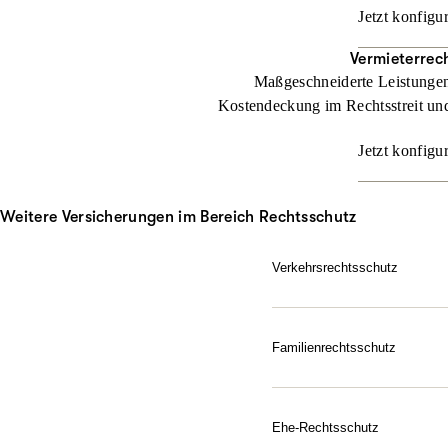
Jetzt konfigu
Vermieterrec
Maßgeschneiderte Leistungen 
Kostendeckung im Rechtsstreit und
Jetzt konfigu
Weitere Versicherungen im Bereich Rechtsschutz
Verkehrsrechtsschutz
Im Straßenverkehr kann vie
ARAG Verkehrsrechtsschut
Familienrechtsschutz
Jetzt konfigurieren
Da für Ihre Familie, in je
Sie dem Leben gelassen ge
Schutz ausfallen soll.
Ehe-Rechtsschutz