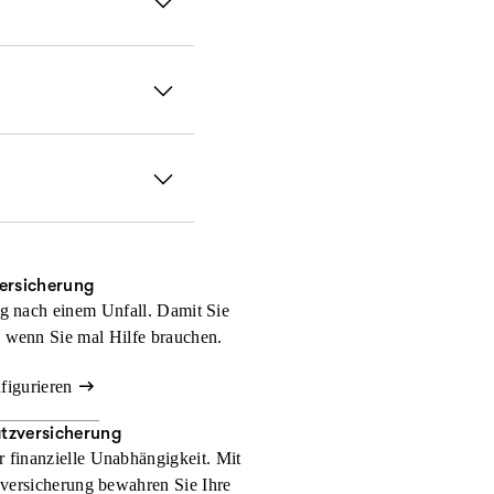
zahlungen und andere
er nicht denkt. Mit
Sie erhalten damit für
, wir halten Ihnen im
ein medizinischer
ie weltweit bestens
versicherung
g nach einem Unfall. Damit Sie
 wenn Sie mal Hilfe brauchen.
nfigurieren
atzversicherung
r finanzielle Unabhängigkeit. Mit
zversicherung bewahren Sie Ihre