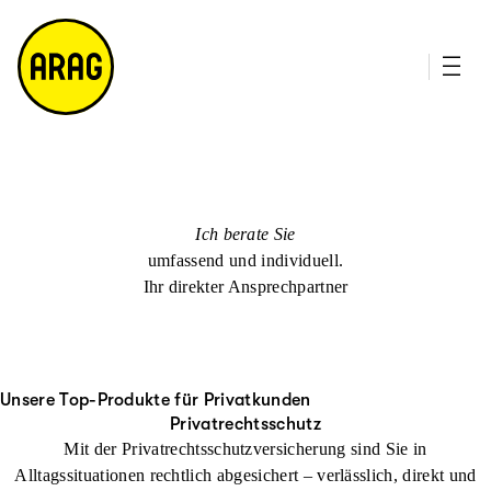
u
it
p
e
ti
m
n
a
h
p
al
t
Ich berate Sie
umfassend und individuell.
Ihr direkter Ansprechpartner
Unsere Top-Produkte für Privatkunden
Privatrechtsschutz
Mit der Privatrechtsschutzversicherung sind Sie in
Alltagssituationen rechtlich abgesichert – verlässlich, direkt und