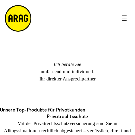
u
it
p
e
ti
m
n
a
h
p
al
t
Ich berate Sie
umfassend und individuell.
Ihr direkter Ansprechpartner
Unsere Top-Produkte für Privatkunden
Privatrechtsschutz
Mit der Privatrechtsschutzversicherung sind Sie in
Alltagssituationen rechtlich abgesichert – verlässlich, direkt und