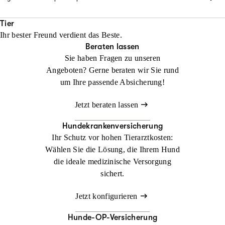
regeln wir schnell und unkompliziert. Natürlich tragen wir auch
Jagd- und Bootsunfälle können beträchtliche
Jetzt konfigurieren
Beraten lassen
die Kosten.
Schadenersatzansprüche nach sich ziehen. Als Verursacher
Tier
Ihr bester Freund verdient das Beste.
haften Sie, notfalls mit Ihrem ganzen Vermögen. Schützen Sie
Jetzt konfigurieren
Beraten lassen
Beraten lassen
sich daher mit unseren speziellen Angeboten der Jagd-
Sie haben Fragen zu unseren
Haftpflichtversicherung und der Wassersport-
Angeboten? Gerne beraten wir Sie rund
Haftpflichtversicherung vor den finanziellen Folgen.
um Ihre passende Absicherung!
Beraten lassen
Jetzt beraten lassen
Hundekrankenversicherung
Ihr Schutz vor hohen Tierarztkosten:
Wählen Sie die Lösung, die Ihrem Hund
die ideale medizinische Versorgung
sichert.
Jetzt konfigurieren
Hunde-OP-Versicherung