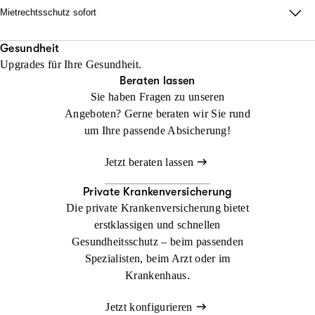
keinen Anwalt beauftragt haben!
Mietrechtsschutz sofort
Jetzt konfigurieren
Beraten lassen
Direkte Unterstützung, ganz ohne Wartezeit und Umwege. Wir
Jetzt konfigurieren
Beraten lassen
übernehmen Ihre Anwalts- und Gerichtskosten und geben
Gesundheit
Upgrades für Ihre Gesundheit.
sofortige Rückendeckung bei Streit rund ums Wohnen.
Beraten lassen
Sie haben Fragen zu unseren
Jetzt konfigurieren
Beraten lassen
Angeboten? Gerne beraten wir Sie rund
um Ihre passende Absicherung!
Jetzt beraten lassen
Private Krankenversicherung
Die private Krankenversicherung bietet
erstklassigen und schnellen
Gesundheitsschutz – beim passenden
Spezialisten, beim Arzt oder im
Krankenhaus.
Jetzt konfigurieren