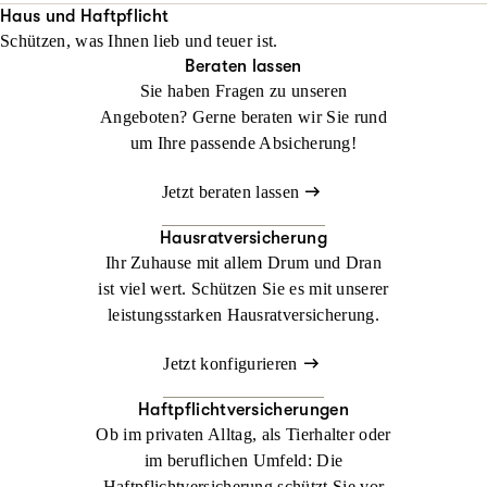
Ihr Alltag nach einem Unfall innerhalb von 48 Stunden neu
Haus und Haftpflicht
Schützen, was Ihnen lieb und teuer ist.
organisiert ist.
Beraten lassen
Sie haben Fragen zu unseren
Jetzt konfigurieren
Jetzt beraten lassen
Angeboten? Gerne beraten wir Sie rund
um Ihre passende Absicherung!
Jetzt beraten lassen
Hausratversicherung
Ihr Zuhause mit allem Drum und Dran
ist viel wert. Schützen Sie es mit unserer
leistungsstarken Hausratversicherung.
Jetzt konfigurieren
Haftpflichtversicherungen
Ob im privaten Alltag, als Tierhalter oder
im beruflichen Umfeld: Die
Haftpflichtversicherung schützt Sie vor