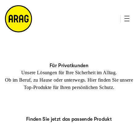
u
it
p
e
ti
m
n
a
h
p
al
t
Für Privatkunden
Unsere Lösungen für Ihre Sicherheit im Alltag.
Ob im Beruf, zu Hause oder unterwegs. Hier finden Sie unsere
Top-Produkte für Ihren persönlichen Schutz.
Finden Sie jetzt das passende Produkt