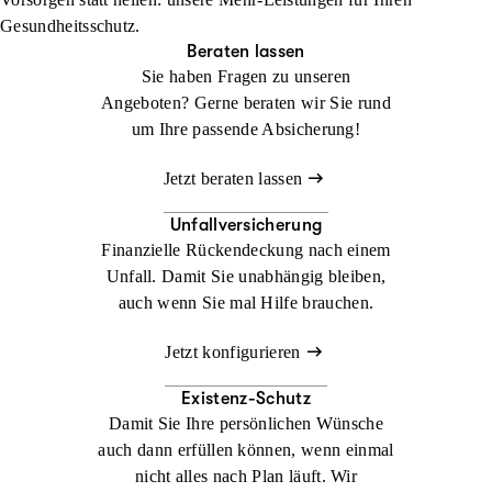
zur Herausforderung werden. Mit der
Jetzt konfigurieren
Beraten lassen
Gesundheitsschutz.
Auslandsreisekrankenversicherung sind Sie weltweit bestens
Beraten lassen
abgesichert.
Sie haben Fragen zu unseren
Angeboten? Gerne beraten wir Sie rund
Jetzt konfigurieren
Beraten lassen
um Ihre passende Absicherung!
Jetzt beraten lassen
Unfallversicherung
Finanzielle Rückendeckung nach einem
Unfall. Damit Sie unabhängig bleiben,
auch wenn Sie mal Hilfe brauchen.
Jetzt konfigurieren
Existenz-Schutz
Damit Sie Ihre persönlichen Wünsche
auch dann erfüllen können, wenn einmal
nicht alles nach Plan läuft. Wir