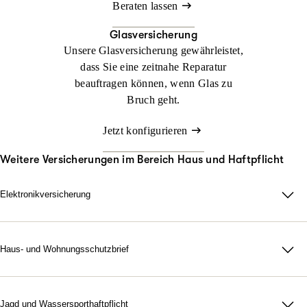
Beraten lassen
Glasversicherung
Unsere Glasversicherung gewährleistet,
dass Sie eine zeitnahe Reparatur
beauftragen können, wenn Glas zu
Bruch geht.
Jetzt konfigurieren
Weitere Versicherungen im Bereich Haus und Haftpflicht
Elektronikversicherung
Elektronikversicherung – unser Schutz für Geräte im privaten
Haushalt.
Bei uns können Sie mit der Elektronikversicherung nahezu alle
Haus- und Wohnungsschutzbrief
Elektronik-, Elektro- und Gasgeräte im privaten Haushalt
Ob ein Rohr verstopft ist, die Heizung ausfällt, Sie sich
versichern. Damit wollen wir Sie vor hohen Kosten schützen,
ausgesperrt haben oder ein Wespennest bedrohlich wird – wenn
wenn Sie im Schadensfall teure Geräte ersetzen müssen.
zu Hause Not am Mann ist, rufen Sie einfach an. Den Rest
Jagd und Wassersporthaftpflicht