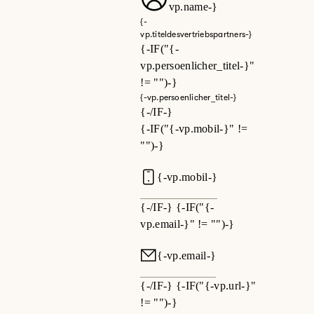
vp.name-}
{-
vp.titeldesvertriebspartners-}
{-IF("{-
vp.persoenlicher_titel-}"
!= "")-}
{-vp.persoenlicher_titel-}
{-/IF-}
{-IF("{-vp.mobil-}" !=
"")-}
{-vp.mobil-}
{-/IF-} {-IF("{-
vp.email-}" != "")-}
{-vp.email-}
{-/IF-} {-IF("{-vp.url-}"
!= "")-}