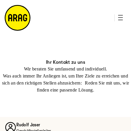
u
it
p
e
ti
m
n
a
h
p
al
t
Ihr Kontakt zu uns
Wir beraten Sie umfassend und individuell.
Was auch immer Ihr Anliegen ist, um Ihre Ziele zu erreichen und
sich an den richtigen Stellen abzusichern: Reden Sie mit uns, wir
finden eine passende Lösung.
Rudolf Jaser
Geschäftsstellenleiter