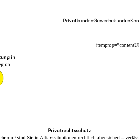
Privatkunden
Gewerbekunden
Kon
" itemprop="content
tung in
egion
Privatrechtsschutz
cherung sind Sie in Alltagssituationen rechtlich abgesichert – verl