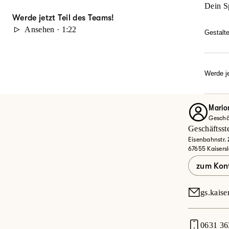
Dein S
Werde jetzt Teil des Teams!
Ansehen · 1:22
Gestalt
Du möc
durch 
Karrie
Werde je
Dann w
Ob Quer
Entdec
Mario
Geschäf
Jet
Geschäftsste
Eisenbahnstr.
67655 Kaisers
zum Kon
gs.kaise
0631 36