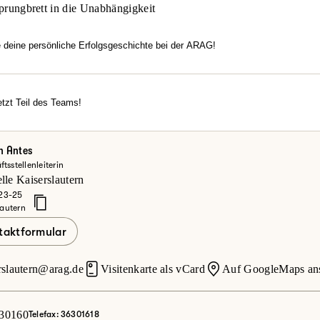
prungbrett in die Unabhängigkeit
e deine persönliche Erfolgsgeschichte bei der ARAG!
htest flexibel arbeiten, dich in einem modernen Umfeld entfalten u
familiäre Atmosphäre, echten Zusammenhalt und Motivation überze
rechancen?
tzt Teil des Teams!
erde jetzt Teil des Teams!
einsteiger oder Vertriebsexperte – bei uns zählt dein Engagement.
ke deine Möglichkeiten bei der ARAG und informiere dich hier.
n Antes
tsstellenleiterin
zt mehr erfahren
lle Kaiserslautern
 23-25
lautern
taktformular
rslautern@arag.de
Visitenkarte als vCard
Auf GoogleMaps an
30160
Telefax: 36301618