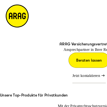
u
it
p
e
ti
m
n
a
h
p
al
t
ARAG Versicherungsvertre
Ansprechpartner in Ihrer R
Beraten lassen
Jetzt kontaktieren
Unsere Top-Produkte für Privatkunden
Mit der Privatrechtsschutzversi