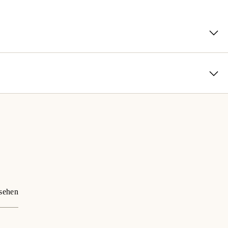
nd dein eigener Chef sein? Suchst du nach einem Team, das
ugt? Du legst Wert auf abwechslungsreiche Aufgaben und Top-
sehen