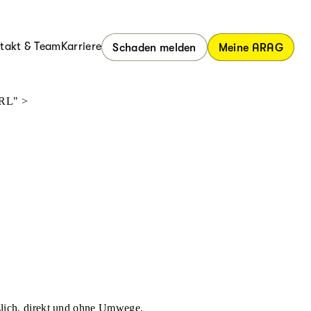
takt & Team
Karriere
Schaden melden
Meine ARAG
URL" >
ässlich, direkt und ohne Umwege.