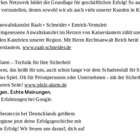
rkes Netzwerk bildet die Grundlage für geschäftlichen Erfolg! So 
 vorzustellen, denen sowohl wir als auch viele unserer Kunden in Ka
anwaltskanzlei Raab • Schneider • Emrich-Ventulett
eingesessene Anwaltskanzlei im Herzen von Kaiserslautern zählt uns
den Kanzleien unserer Region. Mit Herrn Rechtsanwalt Reich berät S
erslautern.
www.raab-schneider.de
larm – Technik für Ihre Sicherheit
ern, das heißt für uns, auch schon lange vor dem Schadensfall für S
ns Spiel. Ob für Privatpersonen oder Unternehmen - mit der Sicherh
heren Seite!
www.pfalz-alarm.de
gen. Echte Meinungen.
 Erfahrungen bei Google.
nberater:in bei Deutschlands größtem
inne jetzt deine Erfolgsgeschichte mit
en Erfolg! Wir freuen uns darauf, dich auf