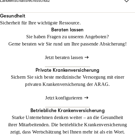
Landwirtschaftsrechtsschutz
Jetzt konfigurieren
Beraten lassen
unabhängig vom Fahrzeug und weltweit.
Wo Fläche zählt, darf Haltung nicht fehlen.
Mit unserem Landwirtschaftsrechtsschutz kann Ihr Betrieb
Gesundheit
Beraten lassen
Sicherheit für Ihre wichtigste Ressource.
gedeihen, ohne dass Sie sich mit rechtlichen Dingen befassen
Beraten lassen
müssen
Sie haben Fragen zu unseren Angeboten?
Gerne beraten wir Sie rund um Ihre passende Absicherung!
Jetzt konfigurieren
Beraten lassen
Jetzt beraten lassen
Private Krankenversicherung
Sichern Sie sich beste medizinische Versorgung mit einer
privaten Krankenversicherung der ARAG.
Jetzt konfigurieren
Betriebliche Krankenversicherung
Starke Unternehmen denken weiter – an die Gesundheit
ihrer Mitarbeitenden. Die betriebliche Krankenversicherung
zeigt, dass Wertschätzung bei Ihnen mehr ist als ein Wort.