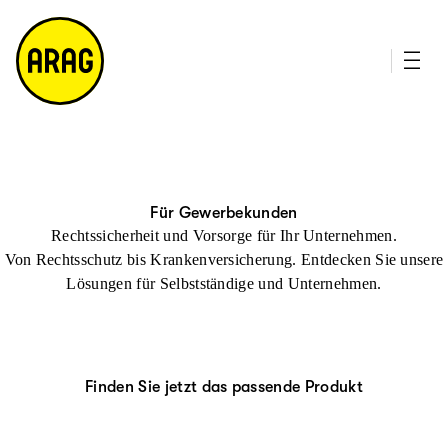
u
it
p
e
ti
m
n
a
h
p
al
t
Für Gewerbekunden
Rechts­sicherheit
und Vorsorge für Ihr Unternehmen.
Von Rechtsschutz bis Krankenversicherung. Entdecken Sie unsere
Lösungen für Selbstständige und Unternehmen.
Finden Sie jetzt das passende Produkt