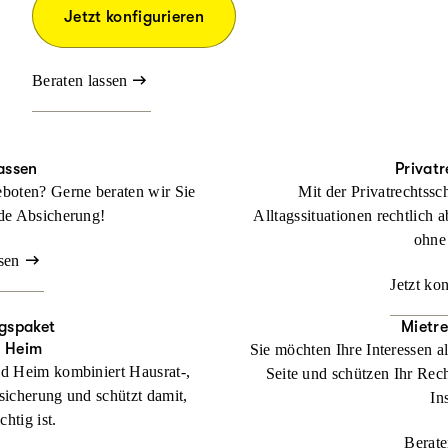
Jetzt konfigurieren
Beraten lassen
assen
Privat
boten? Gerne beraten wir Sie
Mit der Privatrechtssc
de Absicherung!
Alltagssituationen rechtlich a
ohne
sen
Jetzt ko
gspaket
Mietr
d Heim
Sie möchten Ihre Interessen a
d Heim kombiniert Hausrat-,
Seite und schützen Ihr Rech
sicherung und schützt damit,
In
htig ist.
Berate