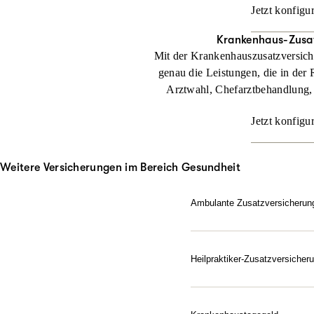
Jetzt konfigu
Krankenhaus-Zusa
Mit der Krankenhaus­zusatzversic
genau die Leistungen, die in der 
Arztwahl, Chefarztbehandlung,
Jetzt konfigu
Weitere Versicherungen im Bereich Gesundheit
Ambulante Zusatzversicherun
Sie möchten beim Arzt di
Zusatzversicherung beteili
Heilpraktiker-Zusatzversicher
Jetzt konfigurieren
Gesundheit nach Ihren Reg
Zusatzversicherung für He
alternativen Heilmitteln.