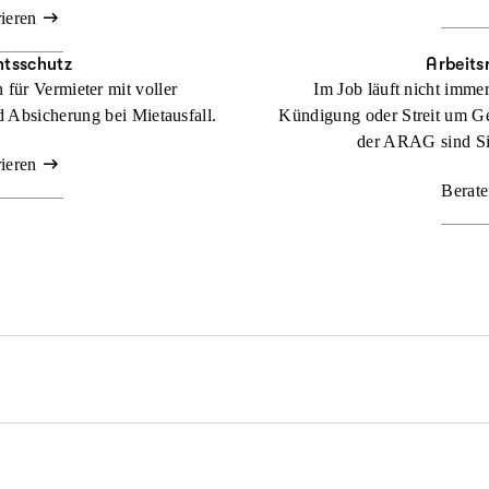
rieren
htsschutz
Arbeits
für Vermieter mit voller
Im Job läuft nicht imme
 Absicherung bei Mietausfall.
Kündigung oder Streit um Ge
der ARAG sind Sie
rieren
Berate
l passieren. Nicht immer sind Sie schuld, aber schnell mittendrin. 
z dafür, dass Sie zu Ihrem Recht kommen.
Beraten lassen
der rechtlichen Lage. Mit unserer maßgeschneiderten
Familienrechtss
genüber. Denn durch unsere flexiblen Tarife bestimmen Sie selbst,