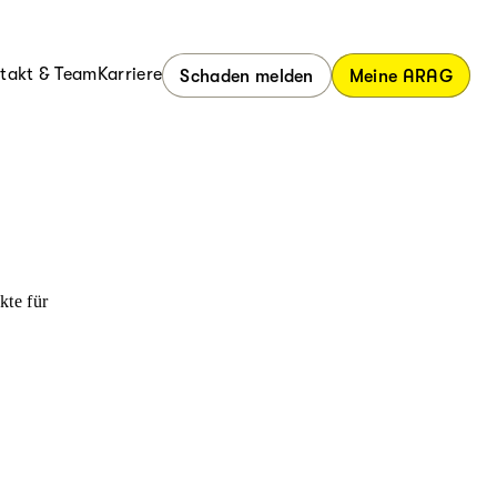
takt & Team
Karriere
Schaden melden
Meine ARAG
kte für