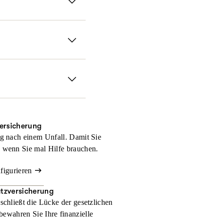
zahlungen und andere
er nicht denkt. Mit
Sie erhalten damit für
, wir halten Ihnen im
ein medizinischer
ie weltweit bestens
versicherung
g nach einem Unfall. Damit Sie
 wenn Sie mal Hilfe brauchen.
nfigurieren
atzversicherung
schließt die Lücke der gesetzlichen
bewahren Sie Ihre finanzielle