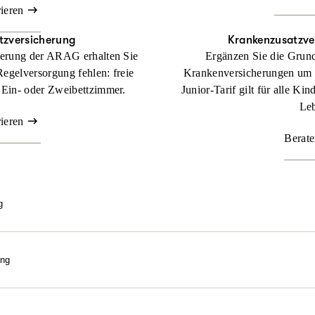
rieren
tzversicherung
Krankenzusatz­ve
herung der ARAG erhalten Sie
Ergänzen Sie die Grund
Regelversorgung fehlen: freie
Krankenversicherungen um
 Ein- oder Zweibettzimmer.
Junior-Tarif gilt für alle Ki
Leb
rieren
Berate
g
e bestmögliche Behandlung über gesetzlichem Kassenniveau? Mit un
gen wir uns an Kosten, die Sie als gesetzlich Versicherter in dem Fa
ung
Beraten lassen
eln. Wir machen sie bezahlbar. Nutzen Sie die Kraft der Natur! M
ilpraktiker-Leistungen erhalten Sie Ihre Gesundheit mit ganzheitli