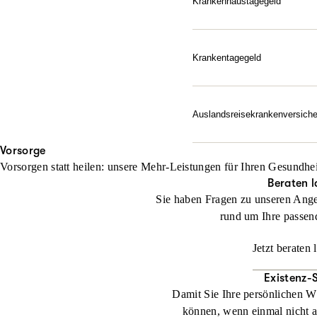
Krankenhaustagegeld
Finanzieller Ausgleich, w
Jetzt konfigurieren
Zusatzkosten auf – ab de
Ein Krankenhausaufenthalt
Krankentagegeld
unserem Krankenhaustagegel
Ihre Absicherung, wenn da
jeden Tag im Krankenhaus
Krankheitsfall finanziell d
Auslandsreise­krankenversich
Jetzt konfigurieren
Jetzt konfigurieren
Unbesorgt entspannen: Die
Vorsorge
Notfall schnell zur Herau
Vorsorgen statt heilen: unsere Mehr-Leistungen für Ihren Gesundhei
abgesichert.
Beraten l
Sie haben Fragen zu unseren Ange
Jetzt konfigurieren
rund um Ihre passen
Jetzt beraten 
Existenz-
Damit Sie Ihre persönlichen W
können, wenn einmal nicht al