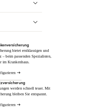
fen sofort, falls Sie
 Gerichtskosten und
nkenversicherung
herung bietet erstklassigen und
z – beim passenden Spezialisten,
er im Krankenhaus.
nfigurieren
zversicherung
ngen werden schnell teuer. Mit
herung bleiben Sie entspannt.
nfigurieren