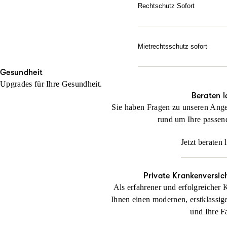
Gerichtskosten – wenn erfo
Rechtschutz Sofort
Sie haben bereits ein rech
Jetzt konfigurieren
noch keinen Anwalt beauft
Mietrechtsschutz sofort
Jetzt konfigurieren
Direkte Unterstützung, g
Gesundheit
geben sofortige Rückende
Upgrades für Ihre Gesundheit.
Jetzt konfigurieren
Beraten l
Sie haben Fragen zu unseren Ange
rund um Ihre passen
Jetzt beraten 
Private Kranken­versi
Als erfahrener und erfolgreicher 
Ihnen einen modernen, erstklassig
und Ihre F