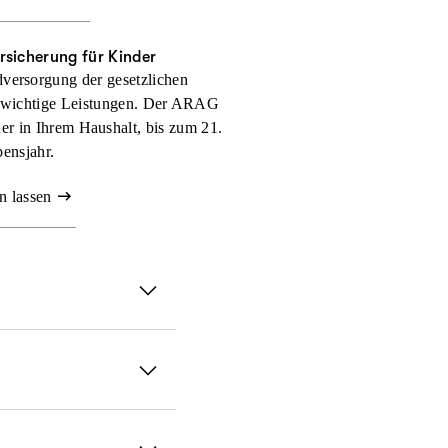
rsicherung für Kinder
versorgung der gesetzlichen
 wichtige Leistungen. Der ARAG
nder in Ihrem Haushalt, bis zum 21.
ensjahr.
n lassen
serer ambulanten
ll selbst zahlen müssen.
it der ARAG
chen Methoden und