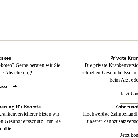
rderlich auch durch alle Instanzen.
tliches Problem, aber noch keinen Rechtsschutz? Keine Sorge: Wir hel
Beraten lassen
ragt haben!
Beraten lassen
anz ohne Wartezeit und Umwege. Wir übernehmen Ihre Anwalts- und
ckung bei Streit rund ums Wohnen.
Beraten lassen
assen
Private Kra
boten? Gerne beraten wir Sie
Die private Krankenversic
de Absicherung!
schnellen Gesundheitsschut
beim Arzt od
lassen
Jetzt ko
cherung für Beamte
Zahnzusat
Krankenversicherer bieten wir
Hochwertige Zahnbehandlu
en Gesundheitsschutz - für Sie
unserer Zahnzusatzversic
amilie.
Jetzt ko