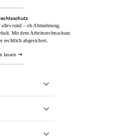
rechtsschutz
r alles rund – ob Abmahnung,
halt. Mit dem Arbeitsrechtsschutz
 rechtlich abgesichert.
n lassen
Genau dann sorgt der
chutz­versicherung
treten
 wie umfangreich Ihr