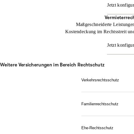
Jetzt konfigu
Vermieterrec
Maßgeschneiderte Leistungen 
Kostendeckung im Rechtsstreit und
Jetzt konfigu
Weitere Versicherungen im Bereich Rechtschutz
Verkehrsrechtsschutz
Im Straßenverkehr kann vie
ARAG Verkehrsrechtsschut
Familienrechtsschutz
Jetzt konfigurieren
Da für Ihre Familie, in je
Sie dem Leben gelassen ge
Schutz ausfallen soll.
Ehe-Rechtsschutz