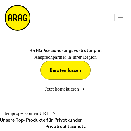
u
it
p
e
ti
m
n
a
h
p
al
t
ARAG Versicherungsvertretung in
Ansprechpartner in Ihrer Region
Beraten lassen
Jetzt kontaktieren
" itemprop="contentURL" >
Unsere Top-Produkte für Privatkunden
Privatrechtsschutz