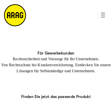
u
it
p
e
ti
m
n
a
h
p
al
t
Für Gewerbekunden
Rechtssicherheit und Vorsorge für Ihr Unternehmen.
Von Rechtsschutz bis Krankenversicherung. Entdecken Sie unsere
Lösungen für Selbstständige und Unternehmen.
Finden Sie jetzt das passende Produkt