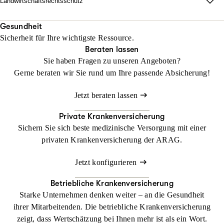
Landwirtschaftsrechtsschutz
Jetzt konfigurieren
Beraten lassen
unabhängig vom Fahrzeug und weltweit.
Wo Fläche zählt, darf Haltung nicht fehlen.
Mit unserem Landwirtschaftsrechtsschutz kann Ihr Betrieb
Gesundheit
Beraten lassen
Sicherheit für Ihre wichtigste Ressource.
gedeihen, ohne dass Sie sich mit rechtlichen Dingen befassen
Beraten lassen
müssen
Sie haben Fragen zu unseren Angeboten?
Gerne beraten wir Sie rund um Ihre passende Absicherung!
Jetzt konfigurieren
Beraten lassen
Jetzt beraten lassen
Private Krankenversicherung
Sichern Sie sich beste medizinische Versorgung mit einer
privaten Krankenversicherung der ARAG.
Jetzt konfigurieren
Betriebliche Krankenversicherung
Starke Unternehmen denken weiter – an die Gesundheit
ihrer Mitarbeitenden. Die betriebliche Krankenversicherung
zeigt, dass Wertschätzung bei Ihnen mehr ist als ein Wort.