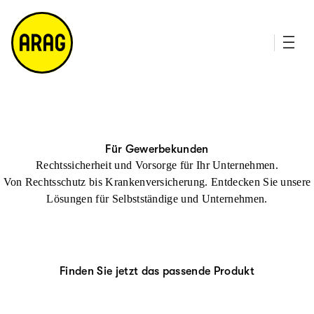
u
it
p
e
ti
m
n
a
h
p
al
t
Für Gewerbekunden
Rechtssicherheit und Vorsorge für Ihr Unternehmen.
Von Rechtsschutz bis Krankenversicherung. Entdecken Sie unsere
Lösungen für Selbstständige und Unternehmen.
Finden Sie jetzt das passende Produkt