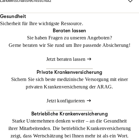
Landwirtschaftsrechtsschutz
Jetzt konfigurieren
Beraten lassen
unabhängig vom Fahrzeug und weltweit.
Wo Fläche zählt, darf Haltung nicht fehlen.
Mit unserem Landwirtschaftsrechtsschutz kann Ihr Betrieb
Gesundheit
Beraten lassen
Sicherheit für Ihre wichtigste Ressource.
gedeihen, ohne dass Sie sich mit rechtlichen Dingen befassen
Beraten lassen
müssen
Sie haben Fragen zu unseren Angeboten?
Gerne beraten wir Sie rund um Ihre passende Absicherung!
Jetzt konfigurieren
Beraten lassen
Jetzt beraten lassen
Private Krankenversicherung
Sichern Sie sich beste medizinische Versorgung mit einer
privaten Krankenversicherung der ARAG.
Jetzt konfigurieren
Betriebliche Krankenversicherung
Starke Unternehmen denken weiter – an die Gesundheit
ihrer Mitarbeitenden. Die betriebliche Krankenversicherung
zeigt, dass Wertschätzung bei Ihnen mehr ist als ein Wort.