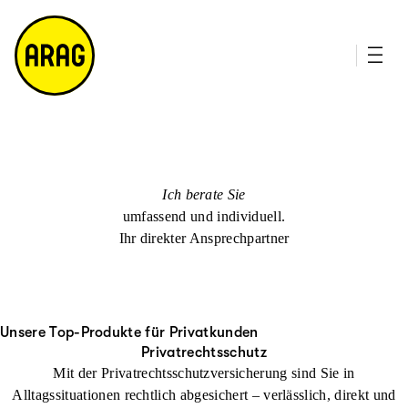
u
it
p
e
ti
m
n
a
h
p
al
t
Ich berate Sie
umfassend und individuell.
Ihr direkter Ansprechpartner
Unsere Top-Produkte für Privatkunden
Privatrechtsschutz
Mit der Privatrechtsschutzversicherung sind Sie in
Alltagssituationen rechtlich abgesichert – verlässlich, direkt und