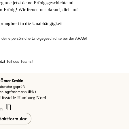
inne jetzt deine Erfolgsgeschichte mit
en Erfolg! Wir freuen uns darauf, dich auf
prungbrett in die Unabhängigkeit
e deine persönliche Erfolgsgeschichte bei der ARAG!
htest flexibel arbeiten, dich in einem modernen Umfeld entfalten u
familiäre Atmosphäre, echten Zusammenhalt und Motivation überze
rechancen?
tzt Teil des Teams!
erde jetzt Teil des Teams!
einsteiger oder Vertriebsexperte – bei uns zählt dein Engagement.
ke deine Möglichkeiten bei der ARAG und informiere dich hier.
 Ömer Keskin
berater geprüft
zt mehr erfahren
herungsfachmann (IHK)
äftsstelle Hamburg Nord
rg
taktformular