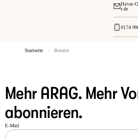
Havar-O
r.de
0174 99
Startseite
Berater
Mehr ARAG. Mehr Vort
abonnieren.
E-Mail