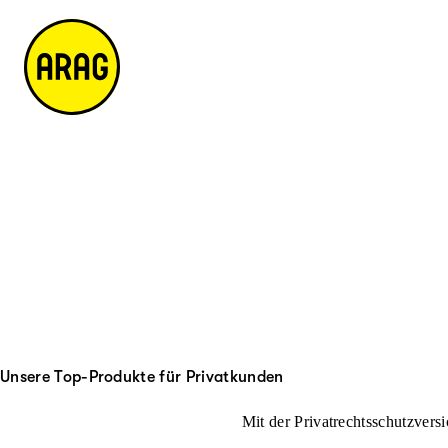
u
it
p
e
ti
m
n
a
h
p
al
t
Unsere Top-Produkte für Privatkunden
Mit der Privatrechtsschutzversi