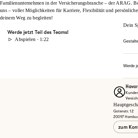
Familienunternehmen in der Versicherungsbranche – der ARAG. Beg
uns – voller Möglichkeiten für Karriere, Flexibilität und persönlich
deinem Weg zu begleiten!
Dein S
Werde jetzt Teil des Teams!
Abspielen · 1:22
Gestalt
Du möc
durch 
Karrie
Werde je
Dann w
Ob Quer
Entdec
Havar
Kunden
Jet
Versic
Hauptgesch
Gotenstr. 12
20097 Hambu
zum Kon