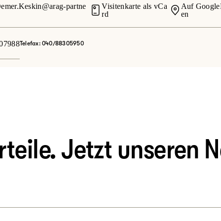
emer.Keskin@arag-partne
Visitenkarte als vCa
Auf Google
rd
en
07988
Telefax: 040/88305950
eile. Jetzt unseren N