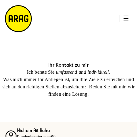
u
it
p
e
ti
m
n
a
h
p
al
t
Ihr Kontakt zu mir
Ich berate Sie
umfassend und individuell.
Was auch immer Ihr Anliegen ist, um Ihre Ziele zu erreichen und
sich an den richtigen Stellen abzusichern: Reden Sie mit mir, wir
finden eine Lösung.
Hicham Ait Baha
Kundenberater geprüft