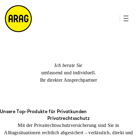
u
it
p
e
ti
m
n
a
h
p
al
t
Ich berate Sie
umfassend und individuell.
Ihr direkter Ansprechpartner
Unsere Top-Produkte für Privatkunden
Privatrechtsschutz
Mit der Privatrechtsschutzversicherung sind Sie in
Alltagssituationen rechtlich abgesichert – verlässlich, direkt und