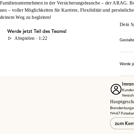
Familienunternehmen in der Versicherungsbranche – der ARAG. Beg
uns – voller Möglichkeiten für Karriere, Flexibilität und persönlich
deinem Weg zu begleiten!
Dein S
Werde jetzt Teil des Teams!
Abspielen · 1:22
Gestalt
Du möc
durch 
Karrie
Werde je
Dann w
Ob Quer
Entdec
Imran 
Kunden
Jet
Versic
Hauptgeschä
Brandenburger
14467 Potsda
zum Kon