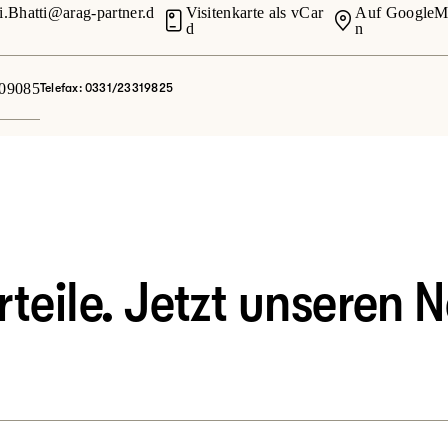
i.Bhatti@arag-partner.d
Visitenkarte als vCar
Auf GoogleM
d
n
09085
Telefax: 0331/23319825
eile. Jetzt unseren N