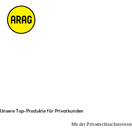
u
it
p
e
ti
m
n
a
h
p
al
t
Unsere Top-Produkte für Privatkunden
Mit der Privatrechtsschutzversi