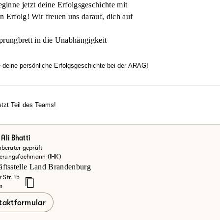
inne jetzt deine Erfolgsgeschichte mit
en Erfolg! Wir freuen uns darauf, dich auf
prungbrett in die Unabhängigkeit
e deine persönliche Erfolgsgeschichte bei der ARAG!
htest flexibel arbeiten, dich in einem modernen Umfeld entfalten u
familiäre Atmosphäre, echten Zusammenhalt und Motivation überze
rechancen?
tzt Teil des Teams!
erde jetzt Teil des Teams!
einsteiger oder Vertriebsexperte – bei uns zählt dein Engagement.
ke deine Möglichkeiten bei der ARAG und informiere dich hier.
Ali Bhatti
berater geprüft
zt mehr erfahren
herungsfachmann (IHK)
ftsstelle Land Brandenburg
 Str. 15
m
taktformular