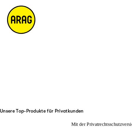
u
it
p
e
ti
m
n
a
h
p
al
t
Unsere Top-Produkte für Privatkunden
Mit der Privatrechtsschutzversi