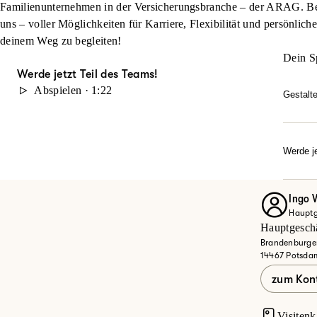
Familienunternehmen in der Versicherungsbranche – der ARAG. Beg
uns – voller Möglichkeiten für Karriere, Flexibilität und persönlich
deinem Weg zu begleiten!
Dein S
Werde jetzt Teil des Teams!
Abspielen · 1:22
Gestalt
Du möc
durch 
Karrie
Werde je
Dann w
Ob Quer
Entdec
Ingo 
Hauptge
Jet
Hauptgeschä
Brandenburger
14467 Potsda
zum Kon
Visitenk