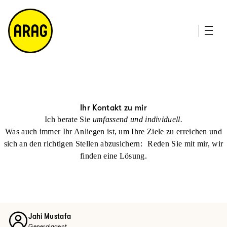
u
it
p
e
ti
m
n
a
h
p
al
t
Ihr Kontakt zu mir
Ich berate Sie
umfassend und individuell.
Was auch immer Ihr Anliegen ist, um Ihre Ziele zu erreichen und
sich an den richtigen Stellen abzusichern: Reden Sie mit mir, wir
finden eine Lösung.
Jahi Mustafa
Generalagent