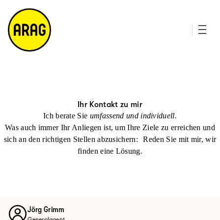
u
it
p
e
ti
m
n
a
h
p
al
t
Ihr Kontakt zu mir
Ich berate Sie
umfassend und individuell.
Was auch immer Ihr Anliegen ist, um Ihre Ziele zu erreichen und
sich an den richtigen Stellen abzusichern: Reden Sie mit mir, wir
finden eine Lösung.
Jörg Grimm
Generalagent