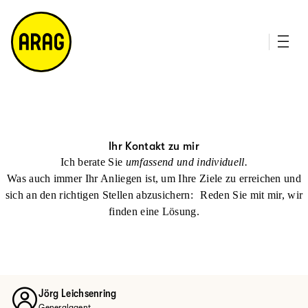
u
it
p
e
ti
m
n
a
h
p
al
t
Ihr Kontakt zu mir
Ich berate Sie
umfassend und individuell.
Was auch immer Ihr Anliegen ist, um Ihre Ziele zu erreichen und
sich an den richtigen Stellen abzusichern: Reden Sie mit mir, wir
finden eine Lösung.
Jörg Leichsenring
Generalagent