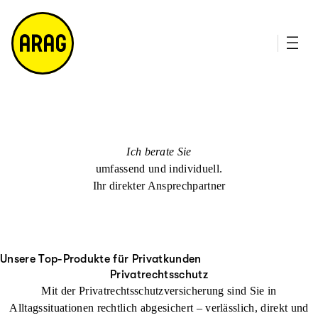
u
it
p
e
ti
m
n
a
h
p
al
t
Ich berate Sie
umfassend und individuell.
Ihr direkter Ansprechpartner
Unsere Top-Produkte für Privatkunden
Privatrechtsschutz
Mit der Privatrechtsschutzversicherung sind Sie in
Alltagssituationen rechtlich abgesichert – verlässlich, direkt und