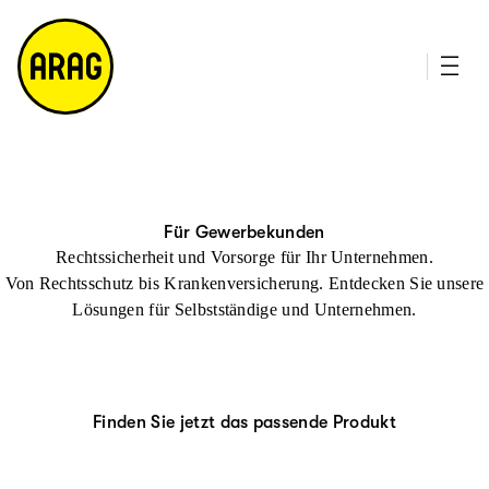
u
it
p
e
ti
m
n
a
h
p
al
t
Für Gewerbekunden
Rechtssicherheit und Vorsorge für Ihr Unternehmen.
Von Rechtsschutz bis Krankenversicherung. Entdecken Sie unsere
Lösungen für Selbstständige und Unternehmen.
Finden Sie jetzt das passende Produkt