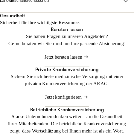
Landwirtschaftsrechtsschutz
Jetzt konfigurieren
Beraten lassen
unabhängig vom Fahrzeug und weltweit.
Wo Fläche zählt, darf Haltung nicht fehlen.
Mit unserem Landwirtschaftsrechtsschutz kann Ihr Betrieb
Gesundheit
Beraten lassen
Sicherheit für Ihre wichtigste Ressource.
gedeihen, ohne dass Sie sich mit rechtlichen Dingen befassen
Beraten lassen
müssen
Sie haben Fragen zu unseren Angeboten?
Gerne beraten wir Sie rund um Ihre passende Absicherung!
Jetzt konfigurieren
Beraten lassen
Jetzt beraten lassen
Private Krankenversicherung
Sichern Sie sich beste medizinische Versorgung mit einer
privaten Krankenversicherung der ARAG.
Jetzt konfigurieren
Betriebliche Krankenversicherung
Starke Unternehmen denken weiter – an die Gesundheit
ihrer Mitarbeitenden. Die betriebliche Krankenversicherung
zeigt, dass Wertschätzung bei Ihnen mehr ist als ein Wort.