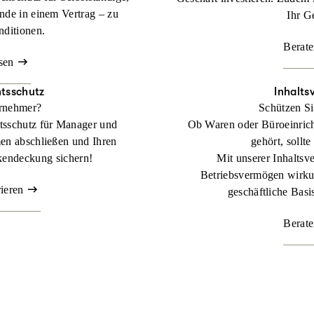
nde in einem Vertrag – zu
Ihr G
nditionen.
Berate
sen
tsschutz
Inhalts
ernehmer?
Schützen Si
tsschutz für Manager und
Ob Waren oder Büroeinric
en abschließen und Ihren
gehört, sollte
kendeckung sichern!
Mit unserer Inhaltsve
Betriebsvermögen wirkun
rieren
geschäftliche Basis
Berate
 Lager zählt.