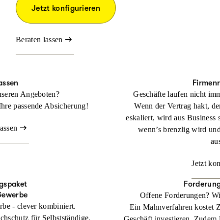
Jetzt konfigurieren
Beraten lassen
assen
Firmen
nseren Angeboten?
Geschäfte laufen nicht imm
Ihre passende Absicherung!
Wenn der Vertrag hakt, der
eskaliert, wird aus Business 
lassen
wenn’s brenzlig wird un
au
Jetzt ko
gspaket
Forderun
Gewerbe
Offene Forderungen? Wi
rbe - clever kombiniert.
Ein Mahnverfahren kostet Zei
chschutz für Selbstständige,
Geschäft investieren. Zudem l