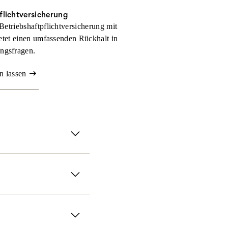
flichtversicherung
Betriebshaftpflichtversicherung mit
tet einen umfassenden Rückhalt in
ngsfragen.
n lassen
rsicherung.
anz flexibel gestalten
absichern. Für