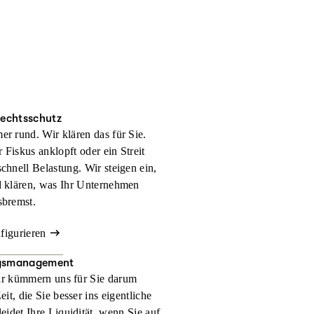
rechtsschutz
er rund. Wir klären das für Sie.
 Fiskus anklopft oder ein Streit
schnell Belastung. Wir steigen ein,
d klären, was Ihr Unternehmen
sbremst.
nfigurieren
gsmanagement
r kümmern uns für Sie darum
t, die Sie besser ins eigentliche
eidet Ihre Liquidität, wenn Sie auf