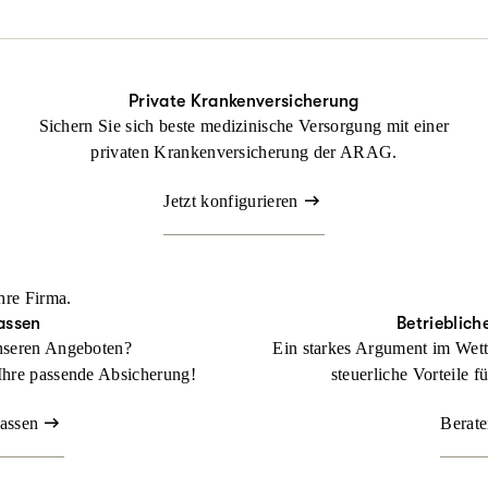
ung nicht fehlen.
tsrechtsschutz kann Ihr Betrieb gedeihen, ohne dass Sie sich mit r
Private Krankenversicherung
Sichern Sie sich beste medizinische Versorgung mit einer
Beraten lassen
privaten Krankenversicherung der ARAG.
Jetzt konfigurieren
hre Firma.
assen
Betrieblich
nseren Angeboten?
Ein starkes Argument im Wett
Ihre passende Absicherung!
steuerliche Vorteile f
lassen
Berate