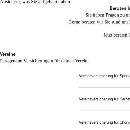
Absichern, was Sie aufgebaut haben.
Beraten l
Sie haben Fragen zu u
Gerne beraten wir Sie rund um 
Jetzt beraten 
Vereine
Passgenaue Versicherungen für deinen Verein.
Vereinsversicherung für Sport
Setzen Sie bei der Absich
Jeder Verein ist besonder
und ihn exakt auf die indi
Vereinsversicherung für Karne
Gut abgesichert – vom Elf
Beraten lassen
Als Verein im Bund Deutsc
Karnevals- und Fastnachts
Vereinsversicherung für Chorv