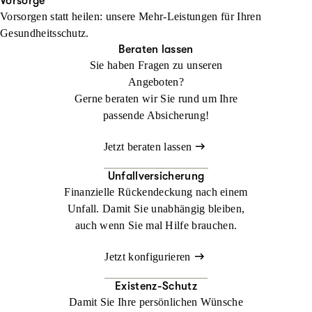
Ihren Urlaub. Im Ausland kann ein medizinischer Notfall schnell
Vorsorge
Vorsorgen statt heilen: unsere Mehr-Leistungen für Ihren
zur Herausforderung werden. Mit der
Jetzt konfigurieren
Beraten lassen
Gesundheitsschutz.
Auslandsreisekrankenversicherung sind Sie weltweit bestens
Beraten lassen
abgesichert.
Sie haben Fragen zu unseren
Angeboten?
Jetzt konfigurieren
Beraten lassen
Gerne beraten wir Sie rund um Ihre
passende Absicherung!
Jetzt beraten lassen
Unfallversicherung
Finanzielle Rückendeckung nach einem
Unfall. Damit Sie unabhängig bleiben,
auch wenn Sie mal Hilfe brauchen.
Jetzt konfigurieren
Existenz-Schutz
Damit Sie Ihre persönlichen Wünsche