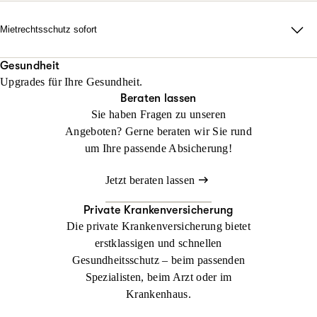
erforderlich auch durch alle Instanzen.
Rechtsschutz? Keine Sorge: Wir helfen sofort, falls Sie noch
keinen Anwalt beauftragt haben!
Mietrechtsschutz sofort
Jetzt konfigurieren
Beraten lassen
Direkte Unterstützung, ganz ohne Wartezeit und Umwege. Wir
Jetzt konfigurieren
Beraten lassen
übernehmen Ihre Anwalts- und Gerichtskosten und geben
Gesundheit
Upgrades für Ihre Gesundheit.
sofortige Rückendeckung bei Streit rund ums Wohnen.
Beraten lassen
Sie haben Fragen zu unseren
Jetzt konfigurieren
Beraten lassen
Angeboten? Gerne beraten wir Sie rund
um Ihre passende Absicherung!
Jetzt beraten lassen
Private Krankenversicherung
Die private Krankenversicherung bietet
erstklassigen und schnellen
Gesundheitsschutz – beim passenden
Spezialisten, beim Arzt oder im
Krankenhaus.