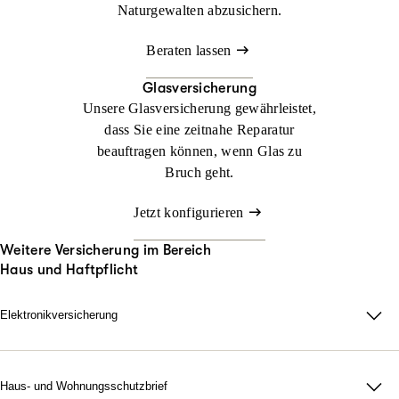
Naturgewalten abzusichern.
Beraten lassen
Glasversicherung
Unsere Glasversicherung gewährleistet,
dass Sie eine zeitnahe Reparatur
beauftragen können, wenn Glas zu
Bruch geht.
Jetzt konfigurieren
Weitere Versicherung im Bereich
Haus und Haftpflicht
Elektronikversicherung
Elektronikversicherung – unser Schutz für Geräte im privaten
Haushalt.
Bei uns können Sie mit der Elektronikversicherung nahezu alle
Haus- und Wohnungsschutzbrief