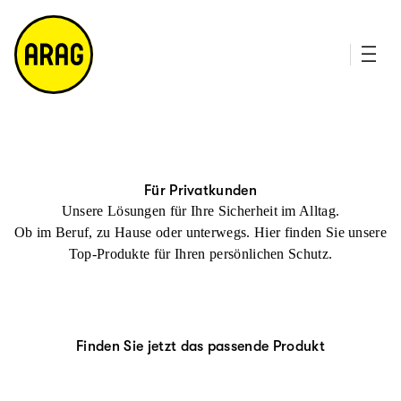
u
it
p
e
ti
m
n
a
h
p
al
t
Für Privatkunden
Unsere Lösungen für Ihre Sicherheit im Alltag.
Ob im Beruf, zu Hause oder unterwegs. Hier finden Sie unsere
Top-Produkte für Ihren persönlichen Schutz.
Finden Sie jetzt das passende Produkt