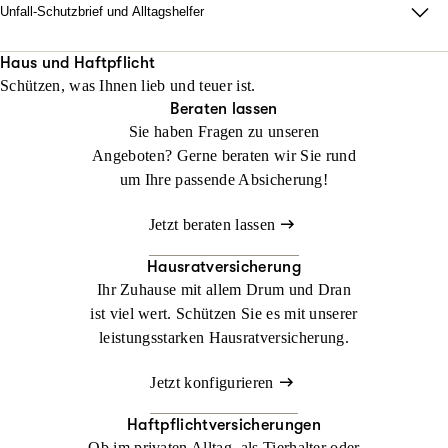
Unfall-Schutzbrief und Alltagshelfer
Damit im Ernstfall zu Hause alles läuft. Wir sorgen dafür, dass
Ihr Alltag nach einem Unfall innerhalb von 48 Stunden neu
Haus und Haftpflicht
Schützen, was Ihnen lieb und teuer ist.
organisiert ist.
Beraten lassen
Sie haben Fragen zu unseren
Jetzt konfigurieren
Jetzt beraten lassen
Angeboten? Gerne beraten wir Sie rund
um Ihre passende Absicherung!
Jetzt beraten lassen
Hausratversicherung
Ihr Zuhause mit allem Drum und Dran
ist viel wert. Schützen Sie es mit unserer
leistungsstarken Hausratversicherung.
Jetzt konfigurieren
Haftpflichtversicherungen
Ob im privaten Alltag, als Tierhalter oder